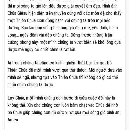
thì mọi sóng to gió lớn đều được giải quyết êm đẹp. Hình ảnh
Chúa Giêsu hiện diện trên thuyền cùng với các môn đệ cho thấy
một Thiên Chúa luôn đồng hành với chúng ta trên mọi nẻo
đường. Bao lâu còn sống thì sóng gió đam mê, yếu đuối, tham
vọng… ngày đêm vùi dập chúng ta. Đứng trước những trận
cuồng phong này, một mình chúng ta vượt biển sẽ khó lòng qua
được mà nguy cơ chết chìm là rất lớn.
Ai trong chúng ta cũng có kinh nghiệm thất bại, khi gạt bỏ
Thiên Chúa để một mình vượt qua thử thách. Mỗi người dựa vào
mình sẽ ngã, nhưng tựa vào Thiên Chúa thì không có gì có thể
nhấn chìm chúng ta được.
Lạy Chúa, một mình chúng con bước đi giữa cuộc đời này là
không thể. Xin cho chúng con luôn bám chặt vào Chúa để nhờ
ơn Chúa giúp chúng con đủ sức vượt qua mọi sóng gió bình an.
Amen.