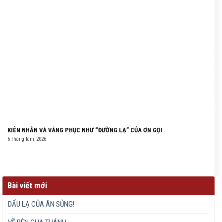
KIÊN NHẪN VÀ VÂNG PHỤC NHƯ “ĐƯỜNG LẠ” CỦA ƠN GỌI
6 Tháng Tám, 2026
Bài viết mới
DẤU LẠ CỦA ÂN SỦNG!