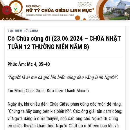
Skip
to
content
SUY NIỆM LỜI CHÚA
Có Chúa cùng đi (23.06.2024 – CHÚA NHẬT
TUẦN 12 THƯỜNG NIÊN NĂM B)
Phúc Âm: Mc 4, 35-40
“Người là ai mà cả gió lẫn biển cũng đều vâng lệnh Người”.
Tin Mừng Chúa Giêsu Kitô theo Thánh Maccô.
Ngày ấy, khi chiều đến, Chúa Giêsu phán cùng các môn đệ rằng:
“Chúng ta hãy sang bên kia biển hồ”. Các ông giải tán đám đông;
vì Người đang ở dưới thuyền, nên các ông chở Người đi. Cũng
có nhiều thuyền khác theo Người. Chợt có một cơn bão lớn và