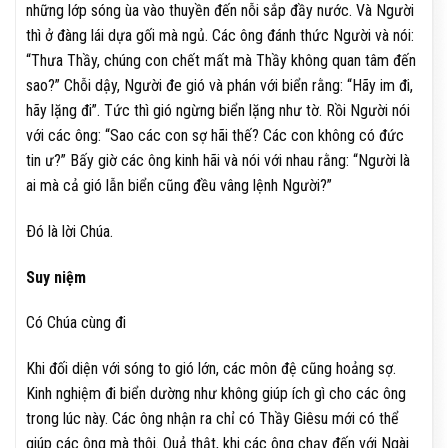
những lớp sóng ùa vào thuyền đến nỗi sắp đầy nước. Và Người
thì ở đàng lái dựa gối mà ngủ. Các ông đánh thức Người và nói:
“Thưa Thầy, chúng con chết mất mà Thầy không quan tâm đến
sao?” Chỗi dậy, Người đe gió và phán với biển rằng: “Hãy im đi,
hãy lặng đi”. Tức thì gió ngừng biển lặng như tờ. Rồi Người nói
với các ông: “Sao các con sợ hãi thế? Các con không có đức
tin ư?” Bấy giờ các ông kinh hãi và nói với nhau rằng: “Người là
ai mà cả gió lẫn biển cũng đều vâng lệnh Người?”
Ðó là lời Chúa.
Suy niệm
Có Chúa cùng đi
Khi đối diện với sóng to gió lớn, các môn đệ cũng hoảng sợ.
Kinh nghiệm đi biển dường như không giúp ích gì cho các ông
trong lúc này. Các ông nhận ra chỉ có Thầy Giêsu mới có thể
giúp các ông mà thôi. Quả thật, khi các ông chạy đến với Ngài