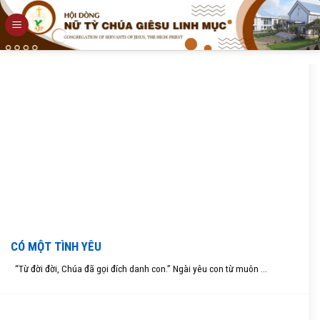
Skip
to
content
CÓ MỘT TÌNH YÊU
“Từ đời đời, Chúa đã gọi đích danh con.” Ngài yêu con từ muôn ...