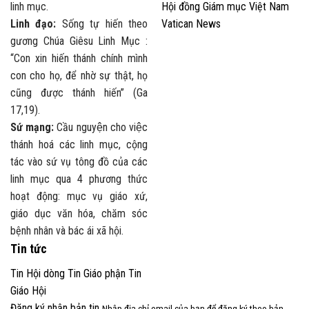
linh mục.
Hội đồng Giám mục Việt Nam
Linh đạo:
Sống tự hiến theo
Vatican News
gương Chúa Giêsu Linh Mục :
“Con xin hiến thánh chính mình
con cho họ, để nhờ sự thật, họ
cũng được thánh hiến” (Ga
17,19).
Sứ mạng:
Cầu nguyện cho việc
thánh hoá các linh mục, cộng
tác vào sứ vụ tông đồ của các
linh mục qua 4 phương thức
hoạt động: mục vụ giáo xứ,
giáo dục văn hóa, chăm sóc
bệnh nhân và bác ái xã hội.
Tin tức
Tin Hội dòng
Tin Giáo phận
Tin
Giáo Hội
Đăng ký nhận bản tin
Nhập địa chỉ email của bạn để đăng ký theo bản