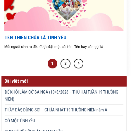
TÊN THIÊN CHÚA LÀ TÌNH YÊU
Mỗi người sinh ra đều được đặt một cái tên. Tên hay còn gọi là ...
1
2
Bài viết mới
ĐỂ KHỎI LÀM CỚ SA NGÃ (10/8/2026 – THỨ HAI TUẦN 19 THƯỜNG
NIÊN)
THẦY ĐÂY, ĐỪNG SỢ! – CHÚA NHẬT 19 THƯỜNG NIÊN năm A
CÓ MỘT TÌNH YÊU