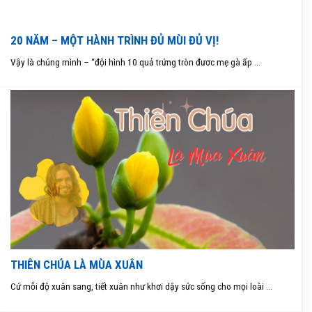
20 NĂM – MỘT HÀNH TRÌNH ĐỦ MÙI ĐỦ VỊ!
Vậy là chúng mình – “đội hình 10 quả trứng tròn đươc mẹ gà ấp ...
THIÊN CHÚA LÀ MÙA XUÂN
Cứ mỗi độ xuân sang, tiết xuân như khơi dậy sức sống cho mọi loài ...