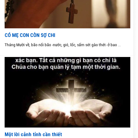
CÓ MẸ CON CÒN SỢ CHI
Tháng Mười về, bão nối bão -nước, gió, lốc, sấm sét gào thét- ở bao ...
Một lời cảnh tỉnh cần thiết