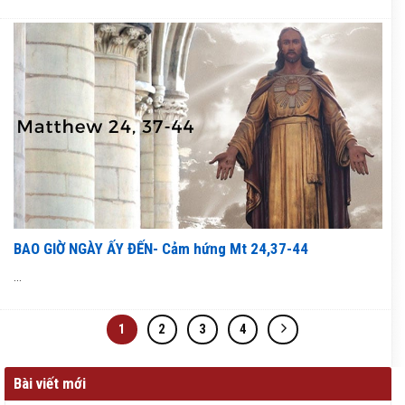
BAO GIỜ NGÀY ẤY ĐẾN- Cảm hứng Mt 24,37-44
...
1
2
3
4
Bài viết mới