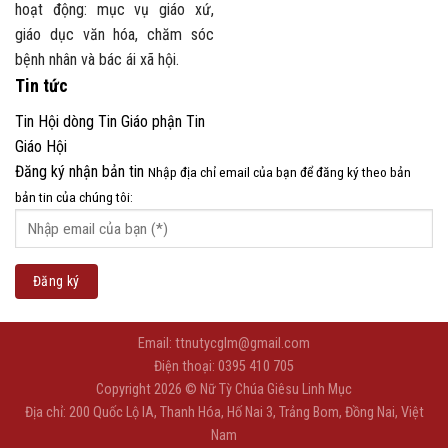
hoạt động: mục vụ giáo xứ,
giáo dục văn hóa, chăm sóc
bệnh nhân và bác ái xã hội.
Tin tức
Tin Hội dòng
Tin Giáo phận
Tin
Giáo Hội
Đăng ký nhận bản tin
Nhập địa chỉ email của bạn để đăng ký theo bản
bản tin của chúng tôi:
Email: ttnutycglm@gmail.com
Điện thoại: 0395 410 705
Copyright 2026 © Nữ Tỳ Chúa Giêsu Linh Mục
Địa chỉ: 200 Quốc Lộ IA, Thanh Hóa, Hố Nai 3, Trảng Bom, Đồng Nai, Việt
Nam