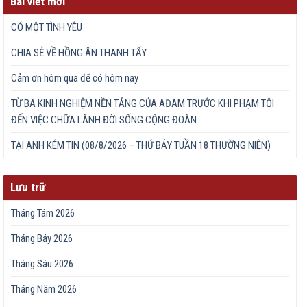
Bài viết mới
CÓ MỘT TÌNH YÊU
CHIA SẺ VỀ HỒNG ÂN THANH TẨY
Cảm ơn hôm qua để có hôm nay
TỪ BA KINH NGHIỆM NỀN TẢNG CỦA AĐAM TRƯỚC KHI PHẠM TỘI
ĐẾN VIỆC CHỮA LÀNH ĐỜI SỐNG CỘNG ĐOÀN
TẠI ANH KÉM TIN (08/8/2026 – THỨ BẢY TUẦN 18 THƯỜNG NIÊN)
Lưu trữ
Tháng Tám 2026
Tháng Bảy 2026
Tháng Sáu 2026
Tháng Năm 2026