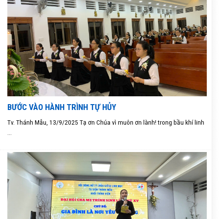
BƯỚC VÀO HÀNH TRÌNH TỰ HỦY
Tv. Thánh Mẫu, 13/9/2025 Tạ ơn Chúa vì muôn ơn lành! trong bầu khí linh
...