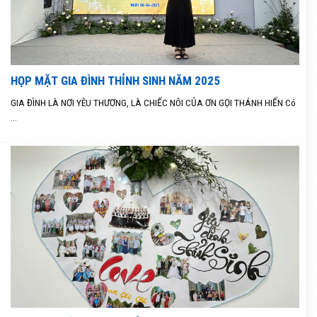
HỌP MẶT GIA ĐÌNH THỈNH SINH NĂM 2025
GIA ĐÌNH LÀ NƠI YÊU THƯƠNG, LÀ CHIẾC NÔI CỦA ƠN GỌI THÁNH HIẾN Có
...