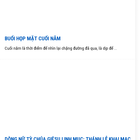
BUỔI HỌP MẶT CUỐI NĂM
Cuối năm là thời điểm để nhìn lại chặng đường đã qua, là dịp để ...
DÒNG NỮ TỲ CHÚA GIÊSU LINH MỤC: THÁNH LỄ KHAI MẠC