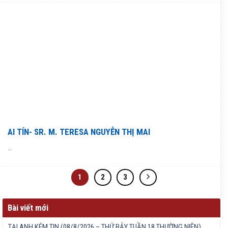
AI TÍN- SR. M. TERESA NGUYỄN THỊ MAI
...
1
2
3
Bài viết mới
TẠI ANH KÉM TIN (08/8/2026 – THỨ BẢY TUẦN 18 THƯỜNG NIÊN)