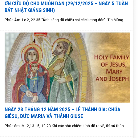
ƠN CỨU ĐỘ CHO MUÔN DÂN (29/12/2025 – NGÀY 5 TUẦN
BÁT NHẬT GIÁNG SINH)
Phúc Âm: Lc 2, 22-35 “Ánh sáng đã chiếu soi các lương dân”. Tin Mừng ...
NGÀY 28 THÁNG 12 NĂM 2025 – LỄ THÁNH GIA: CHÚA
GIÊSU, ĐỨC MARIA VÀ THÁNH GIUSE
Phúc âm: Mt 2,13-15, 19-23 Khi các nhà chiêm tinh đã ra về, thì sứ thần ...