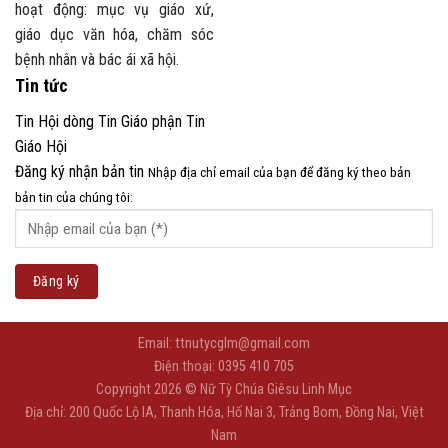
hoạt động: mục vụ giáo xứ,
giáo dục văn hóa, chăm sóc
bệnh nhân và bác ái xã hội.
Tin tức
Tin Hội dòng
Tin Giáo phận
Tin
Giáo Hội
Đăng ký nhận bản tin
Nhập địa chỉ email của bạn để đăng ký theo bản
bản tin của chúng tôi:
Email: ttnutycglm@gmail.com
Điện thoại: 0395 410 705
Copyright 2026 © Nữ Tỳ Chúa Giêsu Linh Mục
Địa chỉ: 200 Quốc Lộ IA, Thanh Hóa, Hố Nai 3, Trảng Bom, Đồng Nai, Việt
Nam