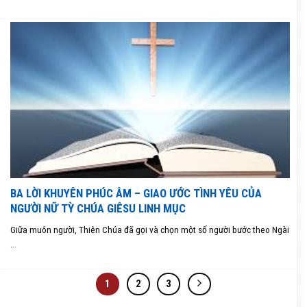
BA LỜI KHUYÊN PHÚC ÂM – GIAO ƯỚC TÌNH YÊU CỦA
NGƯỜI NỮ TỲ CHÚA GIÊSU LINH MỤC
Giữa muôn người, Thiên Chúa đã gọi và chọn một số người bước theo Ngài
...
1
2
3