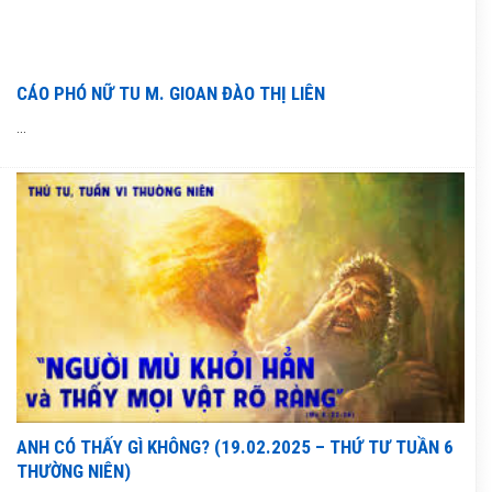
CÁO PHÓ NỮ TU M. GIOAN ĐÀO THỊ LIÊN
...
ANH CÓ THẤY GÌ KHÔNG? (19.02.2025 – THỨ TƯ TUẦN 6
THƯỜNG NIÊN)