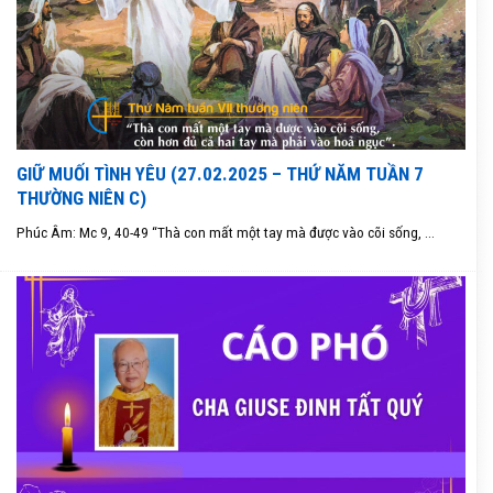
GIỮ MUỐI TÌNH YÊU (27.02.2025 – THỨ NĂM TUẦN 7
THƯỜNG NIÊN C)
Phúc Âm: Mc 9, 40-49 “Thà con mất một tay mà được vào cõi sống, ...