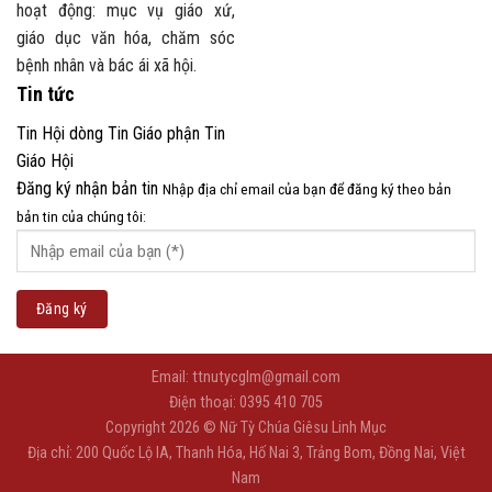
hoạt động: mục vụ giáo xứ,
giáo dục văn hóa, chăm sóc
bệnh nhân và bác ái xã hội.
Tin tức
Tin Hội dòng
Tin Giáo phận
Tin
Giáo Hội
Đăng ký nhận bản tin
Nhập địa chỉ email của bạn để đăng ký theo bản
bản tin của chúng tôi:
Email: ttnutycglm@gmail.com
Điện thoại: 0395 410 705
Copyright 2026 © Nữ Tỳ Chúa Giêsu Linh Mục
Địa chỉ: 200 Quốc Lộ IA, Thanh Hóa, Hố Nai 3, Trảng Bom, Đồng Nai, Việt
Nam