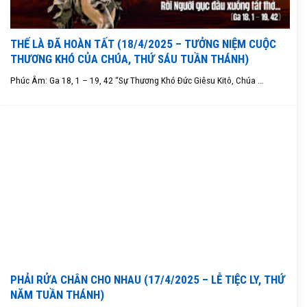
THẾ LÀ ĐÃ HOÀN TẤT (18/4/2025 – TƯỞNG NIỆM CUỘC
THƯƠNG KHÓ CỦA CHÚA, THỨ SÁU TUẦN THÁNH)
Phúc Âm: Ga 18, 1 – 19, 42 “Sự Thương Khó Ðức Giêsu Kitô, Chúa ...
PHẢI RỬA CHÂN CHO NHAU (17/4/2025 – LỄ TIỆC LY, THỨ
NĂM TUẦN THÁNH)