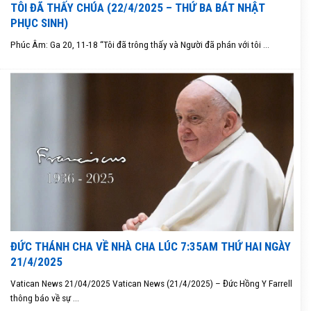
TÔI ĐÃ THẤY CHÚA (22/4/2025 – THỨ BA BÁT NHẬT
PHỤC SINH)
Phúc Âm: Ga 20, 11-18 “Tôi đã trông thấy và Người đã phán với tôi ...
ĐỨC THÁNH CHA VỀ NHÀ CHA LÚC 7:35AM THỨ HAI NGÀY
21/4/2025
Vatican News 21/04/2025 Vatican News (21/4/2025) – Đức Hồng Y Farrell
thông báo về sự ...