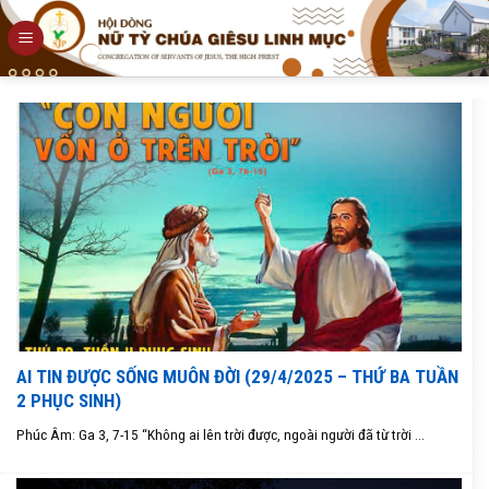
Skip
to
content
AI TIN ĐƯỢC SỐNG MUÔN ĐỜI (29/4/2025 – THỨ BA TUẦN
2 PHỤC SINH)
Phúc Âm: Ga 3, 7-15 “Không ai lên trời được, ngoài người đã từ trời ...