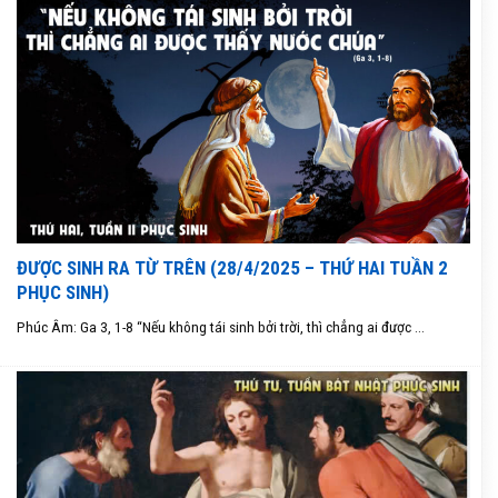
ĐƯỢC SINH RA TỪ TRÊN (28/4/2025 – THỨ HAI TUẦN 2
PHỤC SINH)
Phúc Âm: Ga 3, 1-8 “Nếu không tái sinh bởi trời, thì chẳng ai được ...