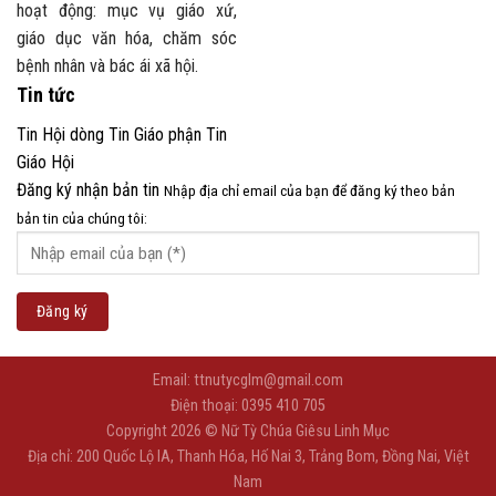
hoạt động: mục vụ giáo xứ,
giáo dục văn hóa, chăm sóc
bệnh nhân và bác ái xã hội.
Tin tức
Tin Hội dòng
Tin Giáo phận
Tin
Giáo Hội
Đăng ký nhận bản tin
Nhập địa chỉ email của bạn để đăng ký theo bản
bản tin của chúng tôi:
Email: ttnutycglm@gmail.com
Điện thoại: 0395 410 705
Copyright 2026 © Nữ Tỳ Chúa Giêsu Linh Mục
Địa chỉ: 200 Quốc Lộ IA, Thanh Hóa, Hố Nai 3, Trảng Bom, Đồng Nai, Việt
Nam