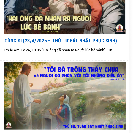
CÙNG ĐI (23/4/2025 – THỨ TƯ BÁT NHẬT PHỤC SINH)
Phúc Âm: Lc 24, 13-35 “Hai ông đã nhận ra Người lúc bẻ bánh”. Tin ...