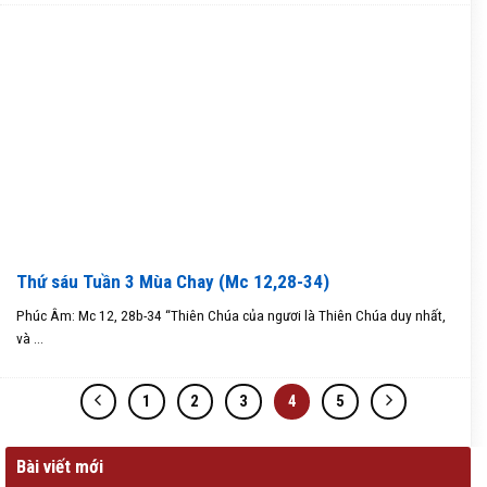
Thứ sáu Tuần 3 Mùa Chay (Mc 12,28-34)
Phúc Âm: Mc 12, 28b-34 “Thiên Chúa của ngươi là Thiên Chúa duy nhất,
và ...
1
2
3
4
5
Bài viết mới