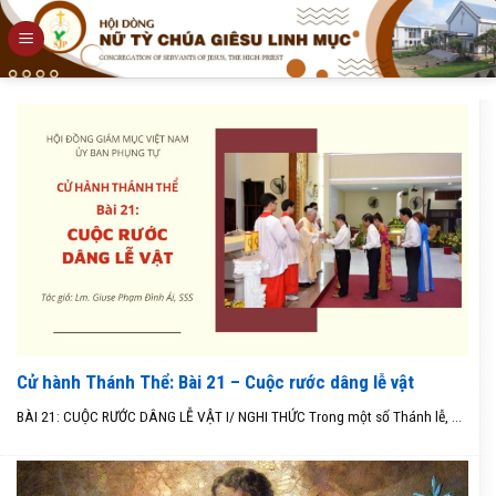
Skip
to
content
Cử hành Thánh Thể: Bài 21 – Cuộc rước dâng lễ vật
BÀI 21: CUỘC RƯỚC DÂNG LỄ VẬT I/ NGHI THỨC Trong một số Thánh lễ, ...