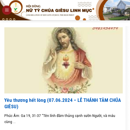
Skip
to
content
Yêu thương hết lòng (07.06.2024 – LỄ THÁNH TÂM CHÚA
GIÊSU)
Phúc Âm: Ga 19, 31-37 “Tên lính đâm thủng cạnh sườn Người, và máu
cùng ...