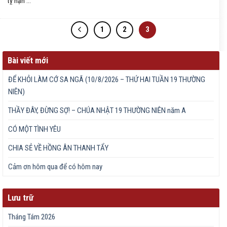
tỵ nạn ...
1
2
3
Bài viết mới
ĐỂ KHỎI LÀM CỚ SA NGÃ (10/8/2026 – THỨ HAI TUẦN 19 THƯỜNG
NIÊN)
THẦY ĐÂY, ĐỪNG SỢ! – CHÚA NHẬT 19 THƯỜNG NIÊN năm A
CÓ MỘT TÌNH YÊU
CHIA SẺ VỀ HỒNG ÂN THANH TẨY
Cảm ơn hôm qua để có hôm nay
Lưu trữ
Tháng Tám 2026