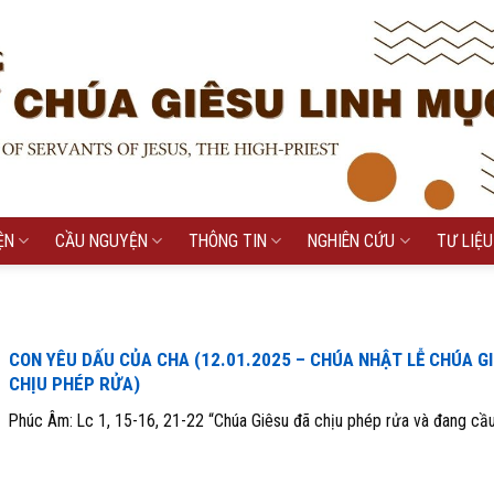
ỆN
CẦU NGUYỆN
THÔNG TIN
NGHIÊN CỨU
TƯ LIỆU
CON YÊU DẤU CỦA CHA (12.01.2025 – CHÚA NHẬT LỄ CHÚA G
CHỊU PHÉP RỬA)
Phúc Âm: Lc 1, 15-16, 21-22 “Chúa Giêsu đã chịu phép rửa và đang cầu 