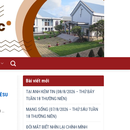
Bài viết mới
TẠI ANH KÉM TIN (08/8/2026 – THỨ BẢY
IÊSU
TUẦN 18 THƯỜNG NIÊN)
MẠNG SỐNG (07/8/2026 – THỨ SÁU TUẦN
...
18 THƯỜNG NIÊN)
ĐÔI MẮT BIẾT NHÌN LẠI CHÍNH MÌNH