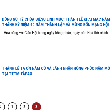
DÒNG NỮ TỲ CHÚA GIÊSU LINH MỤC: THÁNH LỄ KHAI MẠC NĂM
THÁNH KỶ NIỆM 40 NĂM THÀNH LẬP VÀ MỪNG BỔN MẠNG HỘI
Hòa cùng với Giáo Hội trong ngày hồng phúc, ngày các Nhà thờ chính ..
THÁNH LỄ TẠ ƠN NĂM CŨ VÀ LÃNH NHẬN HỒNG PHÚC NĂM MỚ
TẠI TTTM TÀPAO
...
1
2
3