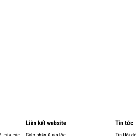
Liên kết website
Tin tức
ồ của các
Giáo phận Xuân lộc
Tin Hội d