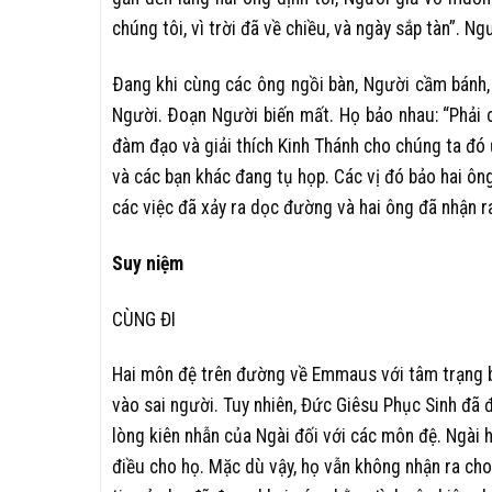
chúng tôi, vì trời đã về chiều, và ngày sắp tàn”. Ng
Ðang khi cùng các ông ngồi bàn, Người cầm bánh, 
Người. Ðoạn Người biến mất. Họ bảo nhau: “Phải 
đàm đạo và giải thích Kinh Thánh cho chúng ta đó
và các bạn khác đang tụ họp. Các vị đó bảo hai ông
các việc đã xảy ra dọc đường và hai ông đã nhận r
Suy niệm
CÙNG ĐI
Hai môn đệ trên đường về Emmaus với tâm trạng buồ
vào sai người. Tuy nhiên, Đức Giêsu Phục Sinh đã 
lòng kiên nhẫn của Ngài đối với các môn đệ. Ngài h
điều cho họ. Mặc dù vậy, họ vẫn không nhận ra cho