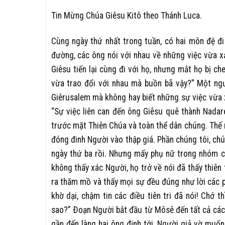
Tin Mừng Chúa Giêsu Kitô theo Thánh Luca.
Cùng ngày thứ nhất trong tuần, có hai môn đệ đ
đường, các ông nói với nhau về những việc vừa xảy
Giêsu tiến lại cùng đi với họ, nhưng mắt họ bị c
vừa trao đổi với nhau mà buồn bã vậy?” Một ngườ
Giêrusalem mà không hay biết những sự việc vừa x
“Sự việc liên can đến ông Giêsu quê thành Nadaré
trước mặt Thiên Chúa và toàn thể dân chúng. Thế 
đóng đinh Người vào thập giá. Phần chúng tôi, chú
ngày thứ ba rồi. Nhưng mấy phụ nữ trong nhóm ch
không thấy xác Người, họ trở về nói đã thấy thiên
ra thăm mồ và thấy mọi sự đều đúng như lời các p
khờ dại, chậm tin các điều tiên tri đã nói! Chớ 
sao?” Ðoạn Người bắt đầu từ Môsê đến tất cả các ti
gần đến làng hai ông định tới, Người giả vờ muốn