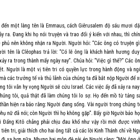
i đến một làng tên là Emmaus, cách Giêrusalem độ sáu mươi d
 ra. Ðang khi họ nói truyện và trao đổi ý kiến với nhau, thì chí
he phủ nên không nhận ra Người. Người hỏi: “Các ông có truyện gì
i tên là Clêophas trả lời: “Có lẽ ông là khách hành hương duy
ảy ra trong thành mấy ngày nay”. Chúa hỏi: “Việc gì thế?” Các ôn
t. Người là một vị tiên tri có quyền lực trong hành động và ng
mà các trưởng tế và thủ lãnh của chúng ta đã bắt nộp Người để x
ng tôi vẫn hy vọng Người sẽ cứu Israel. Các việc ấy đã xảy ra nay
úng tôi, quả thật đã làm chúng tôi lo sợ. Họ đến mồ từ tảng s
 thần hiện ra bảo rằng: Người đang sống. Vài người trong chúng t
hụ nữ đã nói; còn Người thì họ không gặp”. Bấy giờ Người bảo họ:
thì Ðấng Kitô chẳng phải chịu đau khổ như vậy rồi mới được vin
ên tri, giải thích cho hai ông tất cả các lời Kinh Thánh chỉ về Ng
 đi xa hơn nữa. Nhưng hai môn đệ nài ép Người rằng: “Mời ông ở 