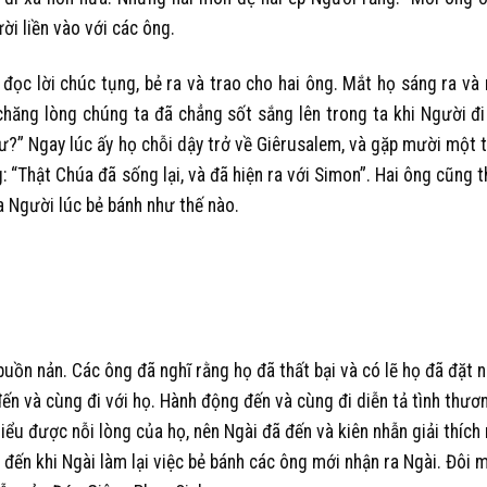
ười liền vào với các ông.
đọc lời chúc tụng, bẻ ra và trao cho hai ông. Mắt họ sáng ra và 
chăng lòng chúng ta đã chẳng sốt sắng lên trong ta khi Người đ
 ư?” Ngay lúc ấy họ chỗi dậy trở về Giêrusalem, và gặp mười một 
: “Thật Chúa đã sống lại, và đã hiện ra với Simon”. Hai ông cũng t
a Người lúc bẻ bánh như thế nào.
n nản. Các ông đã nghĩ rằng họ đã thất bại và có lẽ họ đã đặt n
đến và cùng đi với họ. Hành động đến và cùng đi diễn tả tình thươ
iểu được nỗi lòng của họ, nên Ngài đã đến và kiên nhẫn giải thích
 đến khi Ngài làm lại việc bẻ bánh các ông mới nhận ra Ngài. Đôi 