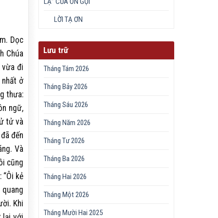
LẠ” CỦA ƠN GỌI
LỜI TẠ ƠN
ặm. Dọc
Lưu trữ
nh Chúa
 vừa đi
Tháng Tám 2026
 nhất ở
Tháng Bảy 2026
g thưa:
Tháng Sáu 2026
ôn ngữ,
ử tử và
Tháng Năm 2026
 đã đến
Tháng Tư 2026
áng. Và
Tháng Ba 2026
ôi cũng
 “Ôi kẻ
Tháng Hai 2026
h quang
Tháng Một 2026
ười. Khi
Tháng Mười Hai 2025
lại với