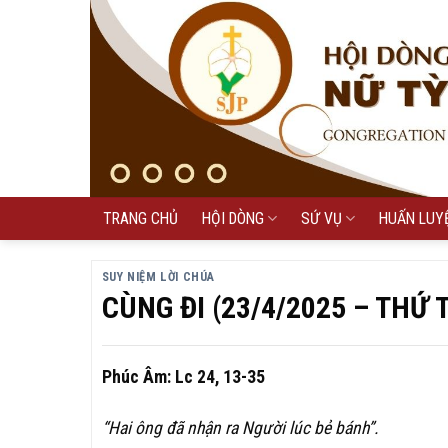
Skip
to
content
TRANG CHỦ
HỘI DÒNG
SỨ VỤ
HUẤN LUY
SUY NIỆM LỜI CHÚA
CÙNG ĐI (23/4/2025 – THỨ
Phúc Âm: Lc 24, 13-35
“Hai ông đã nhận ra Người lúc bẻ bánh”.