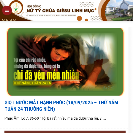
Skip
to
content
GIỌT NƯỚC MẮT HẠNH PHÚC (18/09/2025 – THỨ NĂM
TUẦN 24 THƯỜNG NIÊN)
Phúc Âm: Lc 7, 36-50 “Tội bà rất nhiều mà đã được tha rồi, vì ...