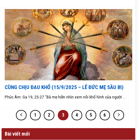
CÙNG CHỊU ĐAU KHỔ (15/9/2025 – LỄ ĐỨC MẸ SẦU BI)
Phúc Âm: Ga 19, 25-27 “Bà mẹ hiền nhìn xem nỗi khổ hình của người ...
1
2
3
4
5
6
Bài viết mới