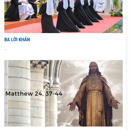
BA LỜI KHẤN
...