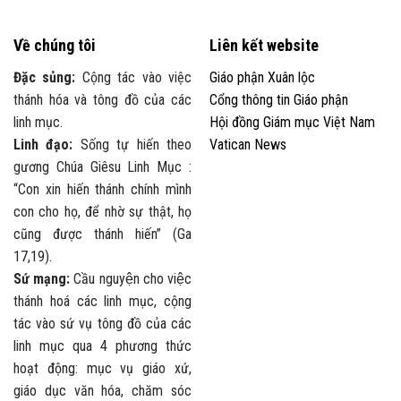
Về chúng tôi
Liên kết website
Đặc sủng:
Cộng tác vào việc
Giáo phận Xuân lộc
thánh hóa và tông đồ của các
Cổng thông tin Giáo phận
linh mục.
Hội đồng Giám mục Việt Nam
Linh đạo:
Sống tự hiến theo
Vatican News
gương Chúa Giêsu Linh Mục :
“Con xin hiến thánh chính mình
con cho họ, để nhờ sự thật, họ
cũng được thánh hiến” (Ga
17,19).
Sứ mạng:
Cầu nguyện cho việc
thánh hoá các linh mục, cộng
tác vào sứ vụ tông đồ của các
linh mục qua 4 phương thức
hoạt động: mục vụ giáo xứ,
giáo dục văn hóa, chăm sóc