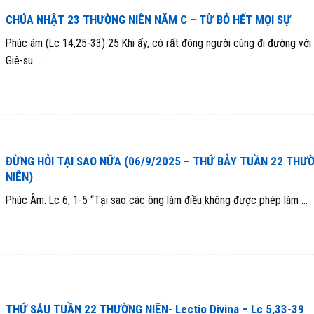
CHÚA NHẬT 23 THƯỜNG NIÊN NĂM C – TỪ BỎ HẾT MỌI SỰ
Phúc âm (Lc 14,25-33) 25 Khi ấy, có rất đông người cùng đi đường với
Giê-su. ...
ĐỪNG HỎI TẠI SAO NỮA (06/9/2025 – THỨ BẢY TUẦN 22 THƯ
NIÊN)
Phúc Âm: Lc 6, 1-5 “Tại sao các ông làm điều không được phép làm ...
THỨ SÁU TUẦN 22 THƯỜNG NIÊN- Lectio Divina – Lc 5,33-39