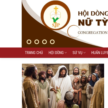
Skip
to
content
TRANG CHỦ
HỘI DÒNG
SỨ VỤ
HUẤN LUY