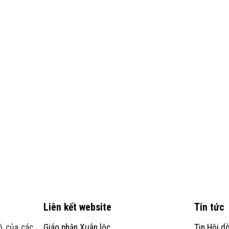
Liên kết website
Tin tức
ồ của các
Giáo phận Xuân lộc
Tin Hội d