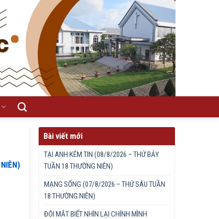
Bài viết mới
TẠI ANH KÉM TIN (08/8/2026 – THỨ BẢY
 NIÊN)
TUẦN 18 THƯỜNG NIÊN)
.
MẠNG SỐNG (07/8/2026 – THỨ SÁU TUẦN
18 THƯỜNG NIÊN)
ĐÔI MẮT BIẾT NHÌN LẠI CHÍNH MÌNH