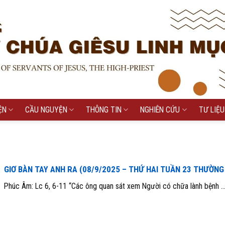
ỆN
CẦU NGUYỆN
THÔNG TIN
NGHIÊN CỨU
TƯ LIỆU
GIƠ BÀN TAY ANH RA (08/9/2025 – THỨ HAI TUẦN 23 THƯỜNG
Phúc Âm: Lc 6, 6-11 “Các ông quan sát xem Người có chữa lành bệnh ..