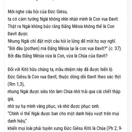
Mới nghe câu hỏi của Đức Giêsu,
ta có cảm tưởng Ngài không nhìn nhận mình là Con vua Đavít.
Thật ra Ngài không bảo rằng Đấng Mêsia không thể là Con
Đavít được.
Nhưng Ngài chỉ đặt một câu hỏi lơ lửng để mời họ suy nghĩ.
“Bởi đâu (pothen) mà Đấng Mêsia lại là con vua Đavít?” (c. 37).
Bởi đâu Đấng Mêsia vừa là Con, vừa là Chúa của Đavít?
Đối với Kitô hữu chúng ta, mầu nhiệm này đã được hiển lộ.
Đức Giêsu là Con vua Đavít, thuộc dòng dõi Đavít theo xác thịt
(Rm 1,3),
nhưng Ngài được siêu tôn làm Chúa nhờ trải qua cái chết thập
giá,
nhờ sự hạ mình vâng phục, và nhờ được phục sinh.
“Chính vì thế Ngài được ban cho một danh hiệu vượt trên mọi
danh hiệu,”
khiến mọi loài phải tuyên xưng Đức Giêsu Kitô là Chúa (Ph 2, 9-