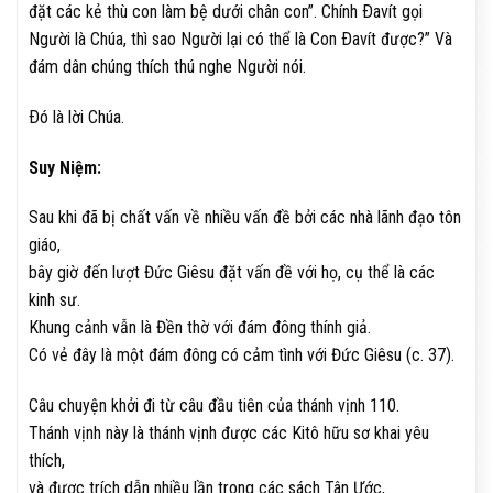
đặt các kẻ thù con làm bệ dưới chân con”. Chính Ðavít gọi
Người là Chúa, thì sao Người lại có thể là Con Ðavít được?” Và
đám dân chúng thích thú nghe Người nói.
Ðó là lời Chúa.
Suy Niệm:
Sau khi đã bị chất vấn về nhiều vấn đề bởi các nhà lãnh đạo tôn
giáo,
bây giờ đến lượt Đức Giêsu đặt vấn đề với họ, cụ thể là các
kinh sư.
Khung cảnh vẫn là Đền thờ với đám đông thính giả.
Có vẻ đây là một đám đông có cảm tình với Đức Giêsu (c. 37).
Câu chuyện khởi đi từ câu đầu tiên của thánh vịnh 110.
Thánh vịnh này là thánh vịnh được các Kitô hữu sơ khai yêu
thích,
và được trích dẫn nhiều lần trong các sách Tân Ước,