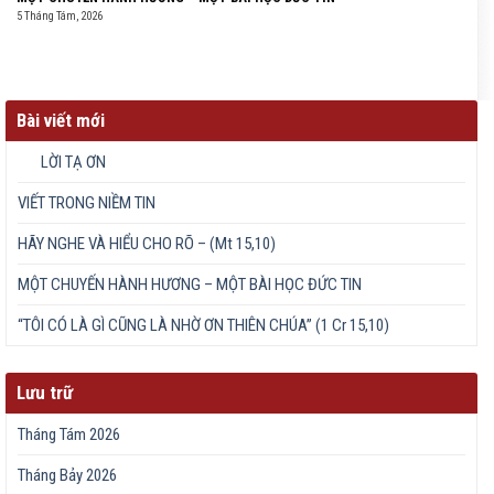
5 Tháng Tám, 2026
Bài viết mới
LỜI TẠ ƠN
VIẾT TRONG NIỀM TIN
HÃY NGHE VÀ HIỂU CHO RÕ – (Mt 15,10)
MỘT CHUYẾN HÀNH HƯƠNG – MỘT BÀI HỌC ĐỨC TIN
“TÔI CÓ LÀ GÌ CŨNG LÀ NHỜ ƠN THIÊN CHÚA” (1 Cr 15,10)
Lưu trữ
Tháng Tám 2026
Tháng Bảy 2026