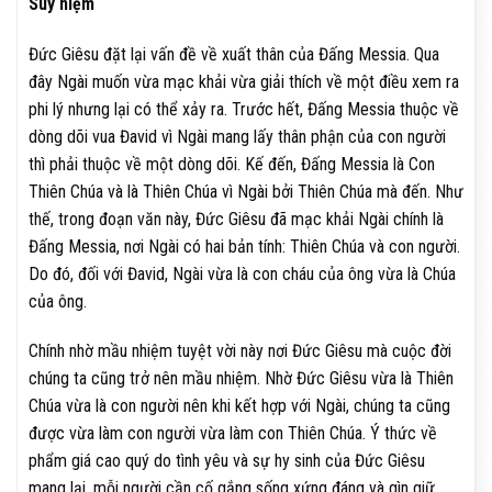
Suy niệm
Đức Giêsu đặt lại vấn đề về xuất thân của Đấng Messia. Qua
đây Ngài muốn vừa mạc khải vừa giải thích về một điều xem ra
phi lý nhưng lại có thể xảy ra. Trước hết, Đấng Messia thuộc về
dòng dõi vua Đavid vì Ngài mang lấy thân phận của con người
thì phải thuộc về một dòng dõi. Kế đến, Đấng Messia là Con
Thiên Chúa và là Thiên Chúa vì Ngài bởi Thiên Chúa mà đến. Như
thế, trong đoạn văn này, Đức Giêsu đã mạc khải Ngài chính là
Đấng Messia, nơi Ngài có hai bản tính: Thiên Chúa và con người.
Do đó, đối với Đavid, Ngài vừa là con cháu của ông vừa là Chúa
của ông.
Chính nhờ mầu nhiệm tuyệt vời này nơi Đức Giêsu mà cuộc đời
chúng ta cũng trở nên mầu nhiệm. Nhờ Đức Giêsu vừa là Thiên
Chúa vừa là con người nên khi kết hợp với Ngài, chúng ta cũng
được vừa làm con người vừa làm con Thiên Chúa. Ý thức về
phẩm giá cao quý do tình yêu và sự hy sinh của Đức Giêsu
mang lại, mỗi người cần cố gắng sống xứng đáng và gìn giữ