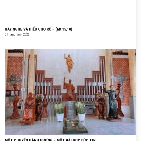
HÃY NGHE VÀ HIỂU CHO RÕ – (Mt 15,10)
5 Tháng Tám, 2026
MỘT CHUYẾN HÀNH HƯƠNG – MỘT BÀI HỌC ĐỨC TIN