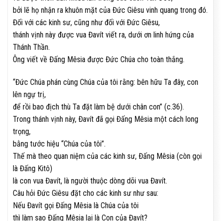
bởi lẽ họ nhận ra khuôn mặt của Đức Giêsu vinh quang trong đó.
Đối với các kinh sư, cũng như đối với Đức Giêsu,
thánh vịnh này được vua Đavít viết ra, dưới ơn linh hứng của
Thánh Thần.
Ông viết về Đấng Mêsia được Đức Chúa cho toàn thắng.
“Đức Chúa phán cùng Chúa của tôi rằng: bên hữu Ta đây, con
lên ngự trị,
để rồi bao địch thù Ta đặt làm bệ dưới chân con” (c.36).
Trong thánh vịnh này, Đavít đã gọi Đấng Mêsia một cách long
trọng,
bằng tước hiệu “Chúa của tôi”.
Thế mà theo quan niệm của các kinh sư, Đấng Mêsia (còn gọi
là Đấng Kitô)
là con vua Đavít, là người thuộc dòng dõi vua Đavít.
Câu hỏi Đức Giêsu đặt cho các kinh sư như sau:
Nếu Đavít gọi Đấng Mêsia là Chúa của tôi
thì làm sao Đấng Mêsia lại là Con của Đavít?