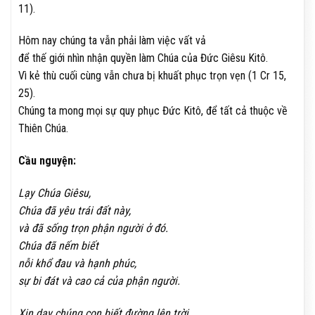
11).
Hôm nay chúng ta vẫn phải làm việc vất vả
để thế giới nhìn nhận quyền làm Chúa của Đức Giêsu Kitô.
Vì kẻ thù cuối cùng vẫn chưa bị khuất phục trọn vẹn (1 Cr 15,
25).
Chúng ta mong mọi sự quy phục Đức Kitô, để tất cả thuộc về
Thiên Chúa.
Cầu nguyện:
Lạy Chúa Giêsu,
Chúa đã yêu trái đất này,
và đã sống trọn phận người ở đó.
Chúa đã nếm biết
nỗi khổ đau và hạnh phúc,
sự bi đát và cao cả của phận người.
Xin dạy chúng con biết đường lên trời,