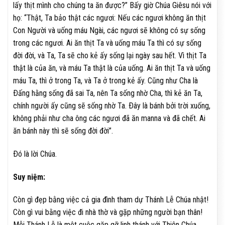
lấy thịt mình cho chúng ta ăn được?” Bấy giờ Chúa Giêsu nói với
họ: “Thật, Ta bảo thật các ngươi: Nếu các ngươi không ăn thịt
Con Người và uống máu Ngài, các ngươi sẽ không có sự sống
trong các ngươi. Ai ăn thịt Ta và uống máu Ta thì có sự sống
đời đời, và Ta, Ta sẽ cho kẻ ấy sống lại ngày sau hết. Vì thịt Ta
thật là của ăn, và máu Ta thật là của uống. Ai ăn thịt Ta và uống
máu Ta, thì ở trong Ta, và Ta ở trong kẻ ấy. Cũng như Cha là
Ðấng hằng sống đã sai Ta, nên Ta sống nhờ Cha, thì kẻ ăn Ta,
chính người ấy cũng sẽ sống nhờ Ta. Ðây là bánh bởi trời xuống,
không phải như cha ông các ngươi đã ăn manna và đã chết. Ai
ăn bánh này thì sẽ sống đời đời”.
Ðó là lời Chúa.
Suy niệm:
Còn gì đẹp bằng việc cả gia đình tham dự Thánh Lễ Chúa nhật!
Còn gì vui bằng việc đi nhà thờ và gặp những người bạn thân!
Mỗi Thánh Lễ là một cuộc gặp gỡ linh thánh với Thiên Chúa,