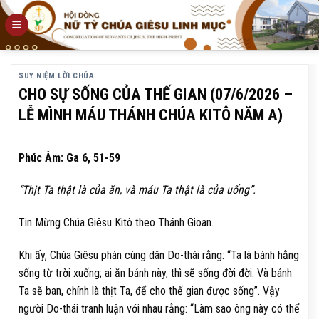
Skip
to
content
SUY NIỆM LỜI CHÚA
CHO SỰ SỐNG CỦA THẾ GIAN (07/6/2026 –
LỄ MÌNH MÁU THÁNH CHÚA KITÔ NĂM A)
Phúc Âm: Ga 6, 51-59
“Thịt Ta thật là của ăn, và máu Ta thật là của uống”.
Tin Mừng Chúa Giêsu Kitô theo Thánh Gioan.
Khi ấy, Chúa Giêsu phán cùng dân Do-thái rằng: “Ta là bánh hằng
sống từ trời xuống; ai ăn bánh này, thì sẽ sống đời đời. Và bánh
Ta sẽ ban, chính là thịt Ta, để cho thế gian được sống”. Vậy
người Do-thái tranh luận với nhau rằng: “Làm sao ông này có thể