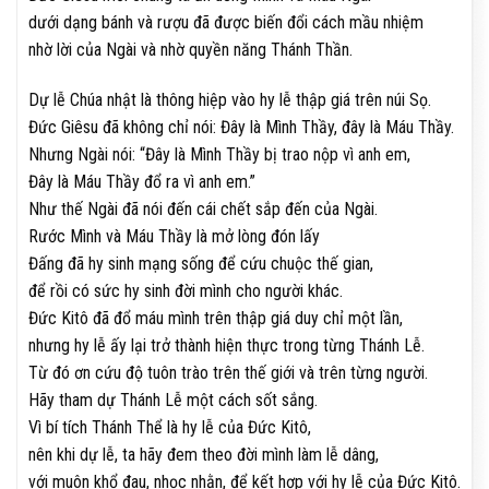
dưới dạng bánh và rượu đã được biến đổi cách mầu nhiệm
nhờ lời của Ngài và nhờ quyền năng Thánh Thần.
Dự lễ Chúa nhật là thông hiệp vào hy lễ thập giá trên núi Sọ.
Đức Giêsu đã không chỉ nói: Đây là Mình Thầy, đây là Máu Thầy.
Nhưng Ngài nói: “Đây là Mình Thầy bị trao nộp vì anh em,
Đây là Máu Thầy đổ ra vì anh em.”
Như thế Ngài đã nói đến cái chết sắp đến của Ngài.
Rước Mình và Máu Thầy là mở lòng đón lấy
Đấng đã hy sinh mạng sống để cứu chuộc thế gian,
để rồi có sức hy sinh đời mình cho người khác.
Đức Kitô đã đổ máu mình trên thập giá duy chỉ một lần,
nhưng hy lễ ấy lại trở thành hiện thực trong từng Thánh Lễ.
Từ đó ơn cứu độ tuôn trào trên thế giới và trên từng người.
Hãy tham dự Thánh Lễ một cách sốt sắng.
Vì bí tích Thánh Thể là hy lễ của Đức Kitô,
nên khi dự lễ, ta hãy đem theo đời mình làm lễ dâng,
với muôn khổ đau, nhọc nhằn, để kết hợp với hy lễ của Đức Kitô.