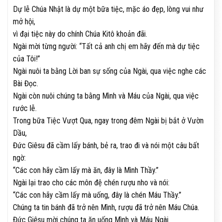
Dự lễ Chúa Nhật là dự một bữa tiệc, mặc áo đẹp, lòng vui như
mở hội,
vì đại tiệc này do chính Chúa Kitô khoản đãi.
Ngài mời từng người: “Tất cả anh chị em hãy đến mà dự tiệc
của Tôi!”
Ngài nuôi ta bằng Lời ban sự sống của Ngài, qua việc nghe các
Bài Đọc.
Ngài còn nuôi chúng ta bằng Mình và Máu của Ngài, qua việc
rước lễ.
Trong bữa Tiệc Vượt Qua, ngay trong đêm Ngài bị bắt ở Vườn
Dầu,
Đức Giêsu đã cầm lấy bánh, bẻ ra, trao đi và nói một câu bất
ngờ:
“Các con hãy cầm lấy mà ăn, đây là Mình Thầy.”
Ngài lại trao cho các môn đệ chén rượu nho và nói:
“Các con hãy cầm lấy mà uống, đây là chén Máu Thầy.”
Chúng ta tin bánh đã trở nên Mình, rượu đã trở nên Máu Chúa.
Đức Giêsu mời chúng ta ăn uống Mình và Máu Ngài