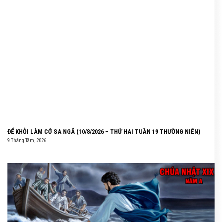
ĐỂ KHỎI LÀM CỚ SA NGÃ (10/8/2026 – THỨ HAI TUẦN 19 THƯỜNG NIÊN)
9 Tháng Tám, 2026