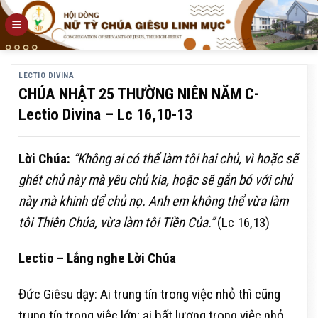
Skip
to
content
LECTIO DIVINA
CHÚA NHẬT 25 THƯỜNG NIÊN NĂM C-
Lectio Divina – Lc 16,10-13
Lời Chúa:
“Không ai có thể làm tôi hai chủ, vì hoặc sẽ
ghét chủ này mà yêu chủ kia, hoặc sẽ gắn bó với chủ
này mà khinh dể chủ nọ. Anh em không thể vừa làm
tôi Thiên Chúa, vừa làm tôi Tiền Của.”
(Lc 16,13)
Lectio – Lắng nghe Lời Chúa
Đức Giêsu dạy: Ai trung tín trong việc nhỏ thì cũng
trung tín trong việc lớn; ai bất lương trong việc nhỏ