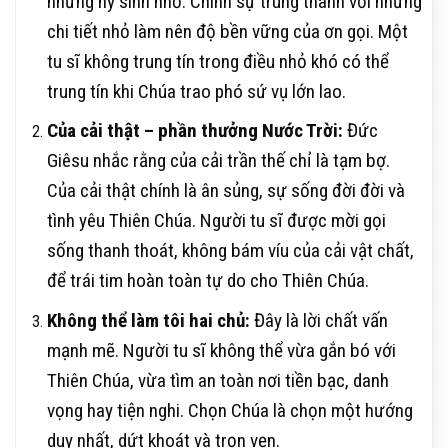
những hy sinh nhỏ. Chính sự trung thành với những
chi tiết nhỏ làm nên độ bền vững của ơn gọi. Một
tu sĩ không trung tín trong điều nhỏ khó có thể
trung tín khi Chúa trao phó sứ vụ lớn lao.
Của cải thật – phần thưởng Nước Trời:
Đức
Giêsu nhắc rằng của cải trần thế chỉ là tạm bợ.
Của cải thật chính là ân sủng, sự sống đời đời và
tình yêu Thiên Chúa. Người tu sĩ được mời gọi
sống thanh thoát, không bám víu của cải vật chất,
để trái tim hoàn toàn tự do cho Thiên Chúa.
Không thể làm tôi hai chủ:
Đây là lời chất vấn
mạnh mẽ. Người tu sĩ không thể vừa gắn bó với
Thiên Chúa, vừa tìm an toàn nơi tiền bạc, danh
vọng hay tiện nghi. Chọn Chúa là chọn một hướng
duy nhất, dứt khoát và trọn vẹn.