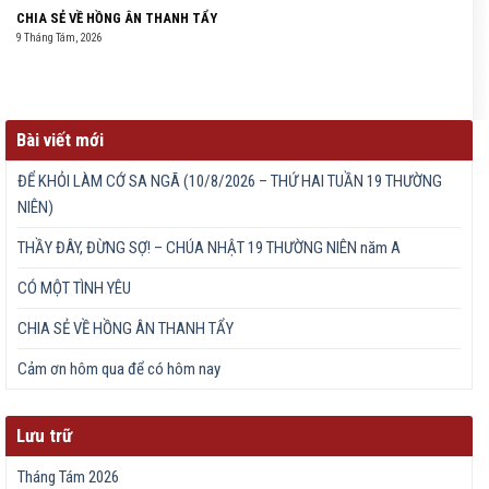
CHIA SẺ VỀ HỒNG ÂN THANH TẨY
9 Tháng Tám, 2026
Bài viết mới
ĐỂ KHỎI LÀM CỚ SA NGÃ (10/8/2026 – THỨ HAI TUẦN 19 THƯỜNG
NIÊN)
THẦY ĐÂY, ĐỪNG SỢ! – CHÚA NHẬT 19 THƯỜNG NIÊN năm A
CÓ MỘT TÌNH YÊU
CHIA SẺ VỀ HỒNG ÂN THANH TẨY
Cảm ơn hôm qua để có hôm nay
Lưu trữ
Tháng Tám 2026