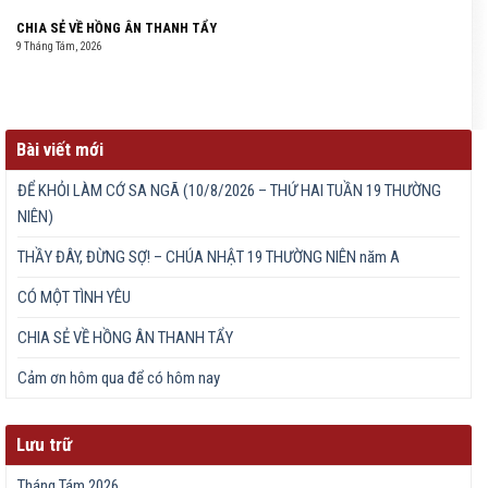
CHIA SẺ VỀ HỒNG ÂN THANH TẨY
9 Tháng Tám, 2026
Bài viết mới
ĐỂ KHỎI LÀM CỚ SA NGÃ (10/8/2026 – THỨ HAI TUẦN 19 THƯỜNG
NIÊN)
THẦY ĐÂY, ĐỪNG SỢ! – CHÚA NHẬT 19 THƯỜNG NIÊN năm A
CÓ MỘT TÌNH YÊU
CHIA SẺ VỀ HỒNG ÂN THANH TẨY
Cảm ơn hôm qua để có hôm nay
Lưu trữ
Tháng Tám 2026