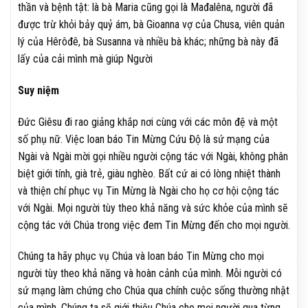
thần và bệnh tật: là bà Maria cũng gọi là Mađalêna, người đã
được trừ khỏi bảy quỷ ám, bà Gioanna vợ của Chusa, viên quản
lý của Hêrôđê, bà Susanna và nhiều bà khác; những bà này đã
lấy của cải mình mà giúp Người
Suy niệm
Đức Giêsu đi rao giảng khắp nơi cùng với các môn đệ và một
số phụ nữ. Việc loan báo Tin Mừng Cứu Độ là sứ mạng của
Ngài và Ngài mời gọi nhiều người cộng tác với Ngài, không phân
biệt giới tính, già trẻ, giàu nghèo. Bất cứ ai có lòng nhiệt thành
và thiện chí phục vụ Tin Mừng là Ngài cho họ cơ hội cộng tác
với Ngài. Mọi người tùy theo khả năng và sức khỏe của mình sẽ
cộng tác với Chúa trong việc đem Tin Mừng đến cho mọi người.
Chúng ta hãy phục vụ Chúa và loan báo Tin Mừng cho mọi
người tùy theo khả năng và hoàn cảnh của mình. Mỗi người có
sứ mạng làm chứng cho Chúa qua chính cuộc sống thường nhật
của mình. Chúng ta sẽ giới thiệu Chúa cho mọi người qua từng