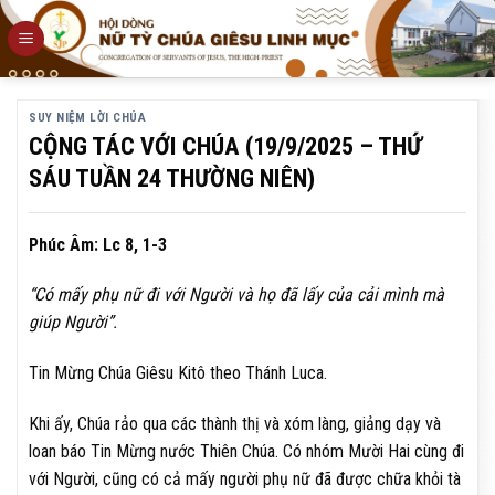
Skip
to
content
SUY NIỆM LỜI CHÚA
CỘNG TÁC VỚI CHÚA (19/9/2025 – THỨ
SÁU TUẦN 24 THƯỜNG NIÊN)
Phúc Âm: Lc 8, 1-3
“Có mấy phụ nữ đi với Người và họ đã lấy của cải mình mà
giúp Người”.
Tin Mừng Chúa Giêsu Kitô theo Thánh Luca.
Khi ấy, Chúa rảo qua các thành thị và xóm làng, giảng dạy và
loan báo Tin Mừng nước Thiên Chúa. Có nhóm Mười Hai cùng đi
với Người, cũng có cả mấy người phụ nữ đã được chữa khỏi tà