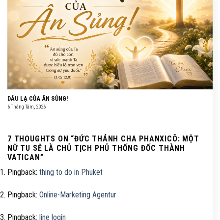
DẤU LẠ CỦA ÂN SỦNG!
6 Tháng Tám, 2026
7 THOUGHTS ON “
ĐỨC THÁNH CHA PHANXICÔ: MỘT
NỮ TU SẼ LÀ CHỦ TỊCH PHỦ THỐNG ĐỐC THÀNH
VATICAN
”
Pingback:
thing to do in Phuket
Pingback:
Online-Marketing Agentur
Pingback:
line login