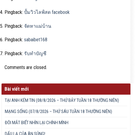
Pingback:
ปั้มวิวไลฟ์สด facebook
Pingback:
จัดหาแม่บ้าน
Pingback:
sabaibet168
Pingback:
รับทำบัญชี
Comments are closed.
Bài viết mới
TẠI ANH KÉM TIN (08/8/2026 – THỨ BẢY TUẦN 18 THƯỜNG NIÊN)
MẠNG SỐNG (07/8/2026 – THỨ SÁU TUẦN 18 THƯỜNG NIÊN)
ĐÔI MẮT BIẾT NHÌN LẠI CHÍNH MÌNH
DẤU LẠ CỦA ÂN SỦNG!