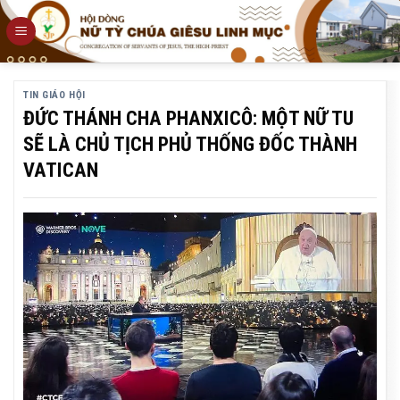
Skip
to
content
TIN GIÁO HỘI
ĐỨC THÁNH CHA PHANXICÔ: MỘT NỮ TU
SẼ LÀ CHỦ TỊCH PHỦ THỐNG ĐỐC THÀNH
VATICAN