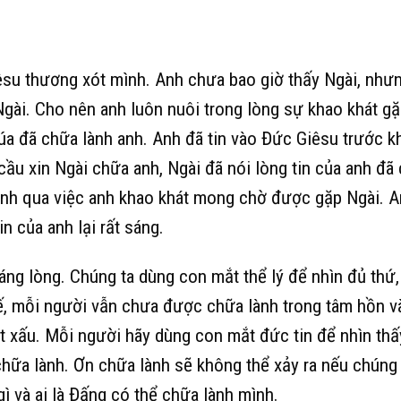
êsu thương xót mình. Anh chưa bao giờ thấy Ngài, như
Ngài. Cho nên anh luôn nuôi trong lòng sự khao khát g
a đã chữa lành anh. Anh đã tin vào Đức Giêsu trước kh
cầu xin Ngài chữa anh, Ngài đã nói lòng tin của anh đã
 anh qua việc anh khao khát mong chờ được gặp Ngài. 
n của anh lại rất sáng.
ng lòng. Chúng ta dùng con mắt thể lý để nhìn đủ thứ,
hế, mỗi người vẫn chưa được chữa lành trong tâm hồn v
ật xấu. Mỗi người hãy dùng con mắt đức tin để nhìn thấ
hữa lành. Ơn chữa lành sẽ không thể xảy ra nếu chúng 
ì và ai là Đấng có thể chữa lành mình.