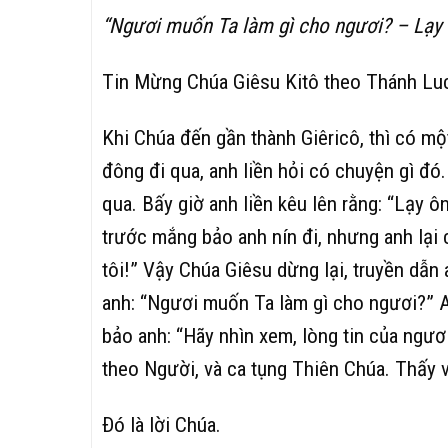
“Ngươi muốn Ta làm gì cho ngươi? – Lạy N
Tin Mừng Chúa Giêsu Kitô theo Thánh Lu
Khi Chúa đến gần thành Giêricô, thì có m
đông đi qua, anh liền hỏi có chuyện gì đó
qua. Bấy giờ anh liền kêu lên rằng: “Lạy ô
trước mắng bảo anh nín đi, nhưng anh lại c
tôi!” Vậy Chúa Giêsu dừng lại, truyền dẫ
anh: “Ngươi muốn Ta làm gì cho ngươi?” A
bảo anh: “Hãy nhìn xem, lòng tin của ngư
theo Người, và ca tụng Thiên Chúa. Thấy v
Ðó là lời Chúa.