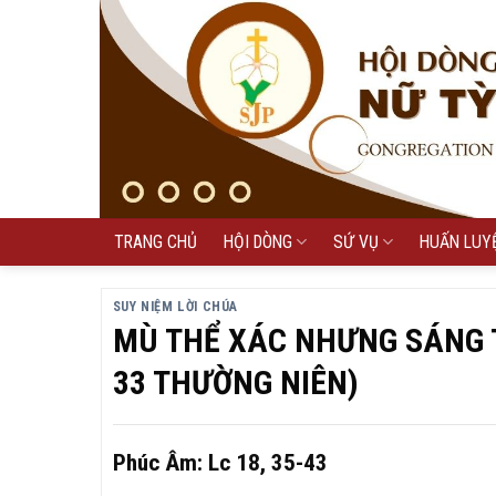
Skip
to
content
TRANG CHỦ
HỘI DÒNG
SỨ VỤ
HUẤN LUY
SUY NIỆM LỜI CHÚA
MÙ THỂ XÁC NHƯNG SÁNG T
33 THƯỜNG NIÊN)
Phúc Âm: Lc 18, 35-43