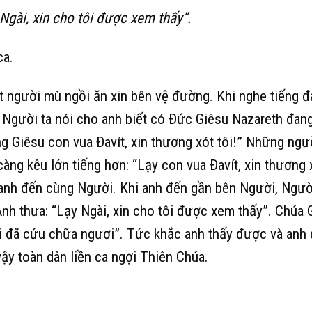
gài, xin cho tôi được xem thấy”.
ca.
ột người mù ngồi ăn xin bên vệ đường. Khi nghe tiếng 
. Người ta nói cho anh biết có Ðức Giêsu Nazareth đang
ng Giêsu con vua Ðavít, xin thương xót tôi!” Những ngư
àng kêu lớn tiếng hơn: “Lạy con vua Ðavít, xin thương 
n anh đến cùng Người. Khi anh đến gần bên Người, Ngườ
nh thưa: “Lạy Ngài, xin cho tôi được xem thấy”. Chúa 
ơi đã cứu chữa ngươi”. Tức khắc anh thấy được và anh 
ậy toàn dân liền ca ngợi Thiên Chúa.