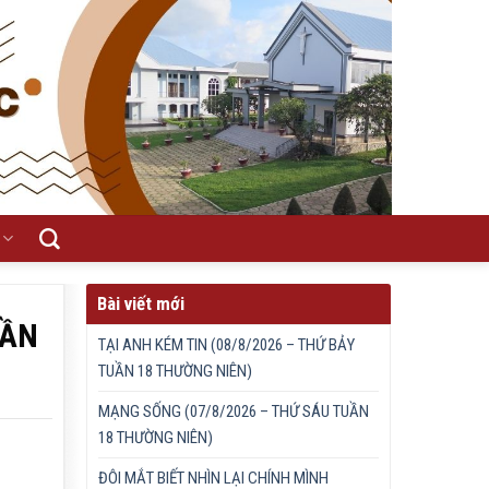
Bài viết mới
UẦN
TẠI ANH KÉM TIN (08/8/2026 – THỨ BẢY
TUẦN 18 THƯỜNG NIÊN)
MẠNG SỐNG (07/8/2026 – THỨ SÁU TUẦN
18 THƯỜNG NIÊN)
ĐÔI MẮT BIẾT NHÌN LẠI CHÍNH MÌNH