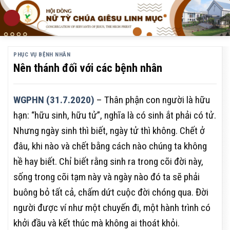
Skip
to
content
PHỤC VỤ BỆNH NHÂN
Nên thánh đối với các bệnh nhân
WGPHN (31.7.2020)
– Thân phận con người là hữu
hạn: “hữu sinh, hữu tử”, nghĩa là có sinh ắt phải có tử.
Nhưng ngày sinh thì biết, ngày tử thì không. Chết ở
đâu, khi nào và chết bằng cách nào chúng ta không
hề hay biết. Chỉ biết rằng sinh ra trong cõi đời này,
sống trong cõi tạm này và ngày nào đó ta sẽ phải
buông bỏ tất cả, chấm dứt cuộc đời chóng qua. Đời
người được ví như một chuyến đi, một hành trình có
khởi đầu và kết thúc mà không ai thoát khỏi.