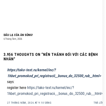
DẤU LẠ CỦA ÂN SỦNG!
6 Tháng Tám, 2026
3.956 THOUGHTS ON “
NÊN THÁNH ĐỐI VỚI CÁC BỆNH
NHÂN
”
https://tako-text.ru/kernel/inc/?
1hbet_promokod_pri_registracii__bonus_do_32500_rub__html=
says:
register here
https://tako-text.ru/kernel/inc/?
1hbet_promokod_pri_registracii__bonus_do_32500_rub__html=
27 THÁNG NĂM, 2026 AT 9:10 SÁNG
TRẢ LỜI