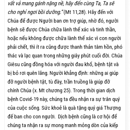
vất vả mang gánh nặng nề, hãy đến cùng Ta, Ta sẽ
cho nghỉ ngơi bồi dưỡng.”
(Mt 11,28). Hãy đến với
Chúa để được Người ban ơn trợ giúp, nhờ đó, người
bệnh sẽ được Chúa chữa lành thể xác và tinh thần,
hoặc nếu không được chữa lành thể xác vì con người
phải chết, thì ít ra cũng được thanh thản tâm hồn, phó
thác và lạc quan trong những giây phút cuối đời. Chúa
Giêsu cũng đồng hóa với người đau khổ, bệnh tật và
bị bỏ rơi quên lãng. Người khẳng định: những ai giúp
đỡ người bệnh tật, tù đày, trần truồng là giúp đỡ
chính Chúa (x. Mt chương 25). Trong thời gian dịch
bệnh Covid-19 này, chúng ta đều nhận ra sự trân quý
của cuộc sống. Sức khoẻ là quà tặng quý giá Thượng
đế ban cho con người. Dịch bệnh cũng là cơ hội để
chúng ta nhận ra sự mong manh mỏng dòn của kiếp