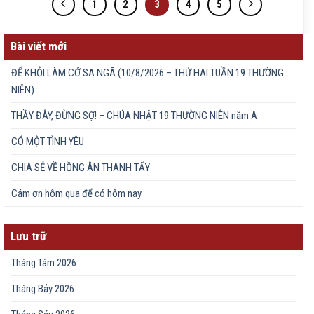
1
2
3
4
5
Bài viết mới
ĐỂ KHỎI LÀM CỚ SA NGÃ (10/8/2026 – THỨ HAI TUẦN 19 THƯỜNG
NIÊN)
THẦY ĐÂY, ĐỪNG SỢ! – CHÚA NHẬT 19 THƯỜNG NIÊN năm A
CÓ MỘT TÌNH YÊU
CHIA SẺ VỀ HỒNG ÂN THANH TẨY
Cảm ơn hôm qua để có hôm nay
Lưu trữ
Tháng Tám 2026
Tháng Bảy 2026