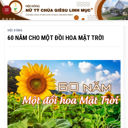
Skip
to
content
HỘI DÒNG
60 NĂM CHO MỘT ĐỒI HOA MẶT TRỜI