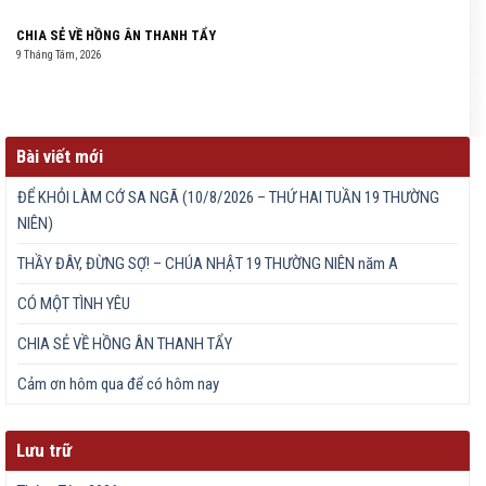
CHIA SẺ VỀ HỒNG ÂN THANH TẨY
9 Tháng Tám, 2026
Bài viết mới
ĐỂ KHỎI LÀM CỚ SA NGÃ (10/8/2026 – THỨ HAI TUẦN 19 THƯỜNG
NIÊN)
THẦY ĐÂY, ĐỪNG SỢ! – CHÚA NHẬT 19 THƯỜNG NIÊN năm A
CÓ MỘT TÌNH YÊU
CHIA SẺ VỀ HỒNG ÂN THANH TẨY
Cảm ơn hôm qua để có hôm nay
Lưu trữ