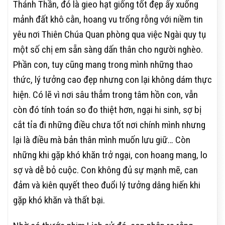
Thánh Thần, đó là gieo hạt giống tốt đẹp ấy xuống
mảnh đất khô cằn, hoang vu trống rỗng với niềm tin
yêu nơi Thiên Chúa Quan phòng qua việc Ngài quy tụ
một số chị em sẵn sàng dấn thân cho người nghèo.
Phần con, tuy cũng mang trong mình những thao
thức, lý tưởng cao đẹp nhưng con lại không dám thực
hiện. Có lẽ vì nơi sâu thẳm trong tâm hồn con, vẫn
còn đó tính toán so đo thiệt hơn, ngại hi sinh, sợ bị
cắt tỉa đi những điều chưa tốt nơi chính mình nhưng
lại là điều mà bản thân mình muốn lưu giữ… Còn
những khi gặp khó khăn trở ngại, con hoang mang, lo
sợ và dễ bỏ cuộc. Con không đủ sự mạnh mẽ, can
đảm và kiên quyết theo đuổi lý tưởng dâng hiến khi
gặp khó khăn và thất bại.