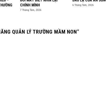
026 –
ĐÔI MẮT BIẾT NHÌN LẠI
DẤU LẠ CỦA ÂN SỦN
 THƯỜNG
CHÍNH MÌNH
6 Tháng Tám, 2026
7 Tháng Tám, 2026
 NĂNG QUẢN LÝ TRƯỜNG MẦM NON
”