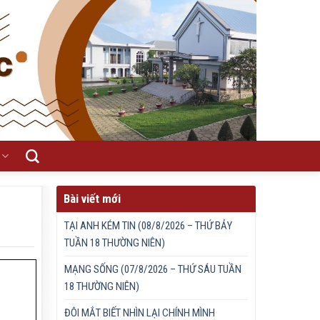
Bài viết mới
TẠI ANH KÉM TIN (08/8/2026 – THỨ BẢY
TUẦN 18 THƯỜNG NIÊN)
MẠNG SỐNG (07/8/2026 – THỨ SÁU TUẦN
18 THƯỜNG NIÊN)
ĐÔI MẮT BIẾT NHÌN LẠI CHÍNH MÌNH