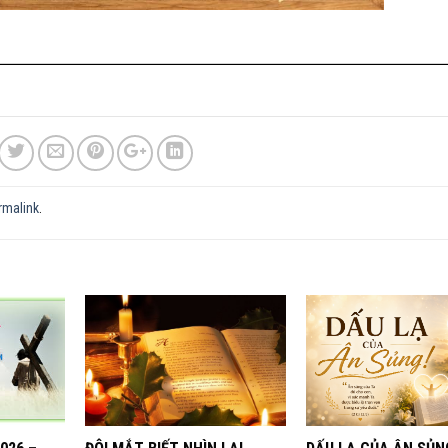
rmalink
.