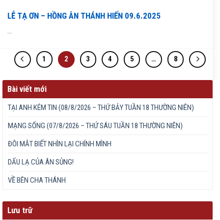
LỄ TẠ ƠN – HỒNG ÂN THÁNH HIẾN 09.6.2025
...
1
2
3
4
5
…
8
Bài viết mới
TẠI ANH KÉM TIN (08/8/2026 – THỨ BẢY TUẦN 18 THƯỜNG NIÊN)
MẠNG SỐNG (07/8/2026 – THỨ SÁU TUẦN 18 THƯỜNG NIÊN)
ĐÔI MẮT BIẾT NHÌN LẠI CHÍNH MÌNH
DẤU LẠ CỦA ÂN SỦNG!
VỀ BÊN CHA THÁNH
Lưu trữ