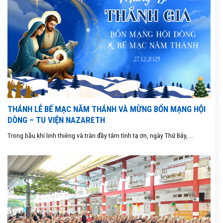
THÁNH LỄ BẾ MẠC NĂM THÁNH VÀ MỪNG BỔN MẠNG HỘI
DÒNG – TU VIỆN NAZARETH
Trong bầu khí linh thiêng và tràn đầy tâm tình tạ ơn, ngày Thứ Bảy, ...