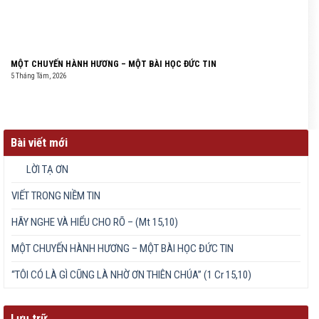
MỘT CHUYẾN HÀNH HƯƠNG – MỘT BÀI HỌC ĐỨC TIN
5 Tháng Tám, 2026
Bài viết mới
LỜI TẠ ƠN
VIẾT TRONG NIỀM TIN
HÃY NGHE VÀ HIỂU CHO RÕ – (Mt 15,10)
MỘT CHUYẾN HÀNH HƯƠNG – MỘT BÀI HỌC ĐỨC TIN
“TÔI CÓ LÀ GÌ CŨNG LÀ NHỜ ƠN THIÊN CHÚA” (1 Cr 15,10)
Lưu trữ