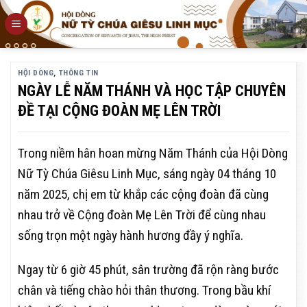
Skip
to
content
HỘI DÒNG
,
THÔNG TIN
NGÀY LỄ NĂM THÁNH VÀ HỌC TẬP CHUYÊN
ĐỀ TẠI CỘNG ĐOÀN MẸ LÊN TRỜI
Trong niềm hân hoan mừng Năm Thánh của Hội Dòng
Nữ Tỳ Chúa Giêsu Linh Mục, sáng ngày 04 tháng 10
năm 2025, chị em từ khắp các cộng đoàn đã cùng
nhau trở về Cộng đoàn Mẹ Lên Trời để cùng nhau
sống trọn một ngày hành hương đầy ý nghĩa.
Ngay từ 6 giờ 45 phút, sân trường đã rộn ràng bước
chân và tiếng chào hỏi thân thương. Trong bầu khí