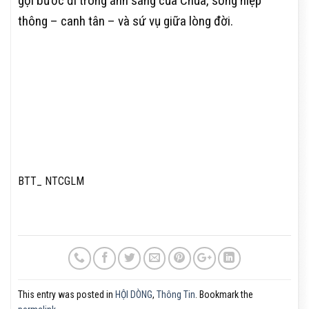
gọi bước đi trong ánh sáng của Chúa, sống hiệp
thông – canh tân – và sứ vụ giữa lòng đời.
BTT_ NTCGLM
This entry was posted in
HỘI DÒNG
,
Thông Tin
. Bookmark the