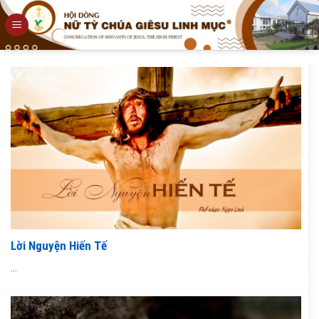
Skip
to
content
Lời Nguyện Hiến Tế
...