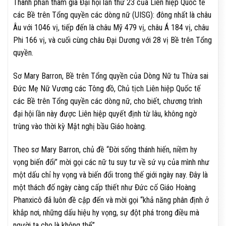
Thành phần tham gia Đại hội lần thứ 23 của Liên hiệp Quốc tế
các Bề trên Tổng quyền các dòng nữ (UISG): đông nhất là châu
Âu với 1046 vị, tiếp đến là châu Mỹ 479 vị, châu Á 184 vị, châu
Phi 166 vị, và cuối cùng châu Đại Dương với 28 vị Bề trên Tổng
quyền.
Sơ Mary Barron, Bề trên Tổng quyền của Dòng Nữ tu Thừa sai
Đức Mẹ Nữ Vương các Tông đồ, Chủ tịch Liên hiệp Quốc tế
các Bề trên Tổng quyền các dòng nữ, cho biết, chương trình
đại hội lần này được Liên hiệp quyết định từ lâu, không ngờ
trùng vào thời kỳ Mật nghị bầu Giáo hoàng.
Theo sơ Mary Barron, chủ đề “Đời sống thánh hiến, niềm hy
vọng biến đổi” mời gọi các nữ tu suy tư về sứ vụ của mình như
một dấu chỉ hy vọng và biến đổi trong thế giới ngày nay. Đây là
một thách đố ngày càng cấp thiết như Đức cố Giáo Hoàng
Phanxicô đã luôn đề cập đến và mời gọi “khả năng phân định ở
khắp nơi, những dấu hiệu hy vọng, sự đột phá trong điều mà
người ta cho là không thể”.