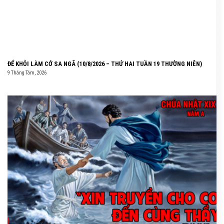
ĐỂ KHỎI LÀM CỚ SA NGÃ (10/8/2026 – THỨ HAI TUẦN 19 THƯỜNG NIÊN)
9 Tháng Tám, 2026