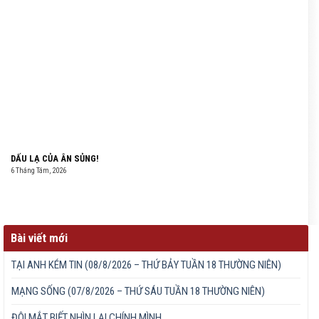
DẤU LẠ CỦA ÂN SỦNG!
6 Tháng Tám, 2026
Bài viết mới
TẠI ANH KÉM TIN (08/8/2026 – THỨ BẢY TUẦN 18 THƯỜNG NIÊN)
MẠNG SỐNG (07/8/2026 – THỨ SÁU TUẦN 18 THƯỜNG NIÊN)
ĐÔI MẮT BIẾT NHÌN LẠI CHÍNH MÌNH