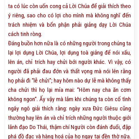
ta có lúc còn uốn cong cả Lời Chúa để giải thích theo
ý riêng, sao cho có lợi cho mình mà không nghĩ đến
trách nhiệm và bổn phận phải giảng dạy Lời Chúa
cách tinh ròng.
Đáng buồn hơn nữa là có những người trong chúng ta
lại lợi dụng Lời Chúa, lợi dụng toà giảng để nói xấu,
lên án, chỉ trích hay chửi bới người khác. Vì vậy, có
người đã phải đau đớn và thất vọng mà nói lên rằng
họ phải đi “lễ chửi”; hay hôm nào dự lễ mà không thấy
cha chửi thì họ lại mỉa mai: “Hôm nay cha ăn cơm
không ngon”. Ấy vậy mà lắm khi chúng ta còn cố tình
ngây ngô giải thích rằng: ngày xưa Đức Giêsu cũng
thường hay lên án và chỉ trích những người thuộc giới
lãnh đạo Do Thái, thậm chí Người còn đánh đuổi, đập
phá đồ đạc và hàng hoá của họ ngay tại đền thờ nữa.