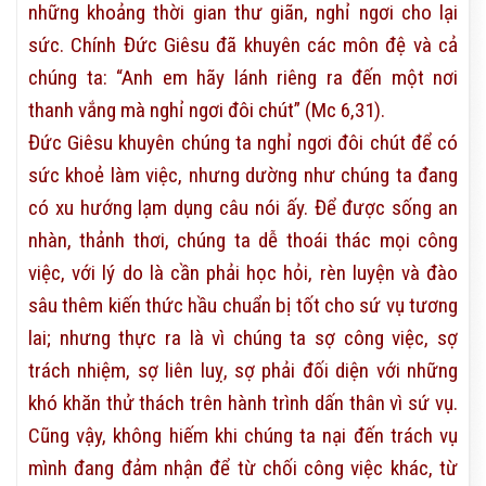
những khoảng thời gian thư giãn, nghỉ ngơi cho lại
sức. Chính Đức Giêsu đã khuyên các môn đệ và cả
chúng ta: “Anh em hãy lánh riêng ra đến một nơi
thanh vắng mà nghỉ ngơi đôi chút” (Mc 6,31).
Đức Giêsu khuyên chúng ta nghỉ ngơi đôi chút để có
sức khoẻ làm việc, nhưng dường như chúng ta đang
có xu hướng lạm dụng câu nói ấy. Để được sống an
nhàn, thảnh thơi, chúng ta dễ thoái thác mọi công
việc, với lý do là cần phải học hỏi, rèn luyện và đào
sâu thêm kiến thức hầu chuẩn bị tốt cho sứ vụ tương
lai; nhưng thực ra là vì chúng ta sợ công việc, sợ
trách nhiệm, sợ liên luỵ, sợ phải đối diện với những
khó khăn thử thách trên hành trình dấn thân vì sứ vụ.
Cũng vậy, không hiếm khi chúng ta nại đến trách vụ
mình đang đảm nhận để từ chối công việc khác, từ