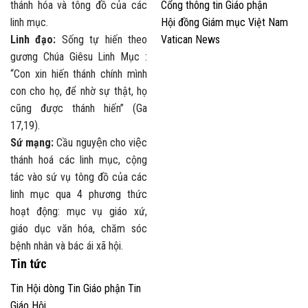
thánh hóa và tông đồ của các
Cổng thông tin Giáo phận
linh mục.
Hội đồng Giám mục Việt Nam
Linh đạo:
Sống tự hiến theo
Vatican News
gương Chúa Giêsu Linh Mục :
“Con xin hiến thánh chính mình
con cho họ, để nhờ sự thật, họ
cũng được thánh hiến” (Ga
17,19).
Sứ mạng:
Cầu nguyện cho việc
thánh hoá các linh mục, cộng
tác vào sứ vụ tông đồ của các
linh mục qua 4 phương thức
hoạt động: mục vụ giáo xứ,
giáo dục văn hóa, chăm sóc
bệnh nhân và bác ái xã hội.
Tin tức
Tin Hội dòng
Tin Giáo phận
Tin
Giáo Hội