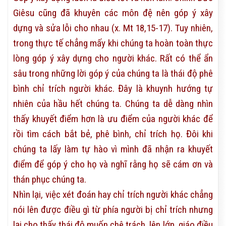
Giêsu cũng đã khuyên các môn đệ nên góp ý xây
dựng và sửa lỗi cho nhau (x. Mt 18,15-17). Tuy nhiên,
trong thực tế chẳng mấy khi chúng ta hoàn toàn thực
lòng góp ý xây dựng cho người khác. Rất có thể ẩn
sâu trong những lời góp ý của chúng ta là thái độ phê
bình chỉ trích người khác. Đây là khuynh hướng tự
nhiên của hầu hết chúng ta. Chúng ta dễ dàng nhìn
thấy khuyết điểm hơn là ưu điểm của người khác để
rồi tìm cách bắt bẻ, phê bình, chỉ trích họ. Đôi khi
chúng ta lấy làm tự hào vì mình đã nhận ra khuyết
điểm để góp ý cho họ và nghĩ rằng họ sẽ cám ơn và
thán phục chúng ta.
Nhìn lại, việc xét đoán hay chỉ trích người khác chẳng
nói lên được điều gì từ phía người bị chỉ trích nhưng
lại cho thấy thái độ muốn chê trách, lên lớp, giáo điều