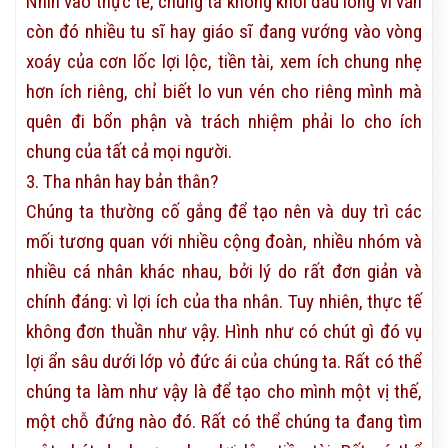
Nhìn vào thực tế, chúng ta không khỏi đau lòng vì vẫn
còn đó nhiều tu sĩ hay giáo sĩ đang vướng vào vòng
xoáy của cơn lốc lợi lộc, tiền tài, xem ích chung nhẹ
hơn ích riêng, chỉ biết lo vun vén cho riêng mình mà
quên đi bổn phận và trách nhiệm phải lo cho ích
chung của tất cả mọi người.
3. Tha nhân hay bản thân?
Chúng ta thường cố gắng để tạo nên và duy trì các
mối tương quan với nhiều cộng đoàn, nhiều nhóm và
nhiều cá nhân khác nhau, bởi lý do rất đơn giản và
chính đáng: vì lợi ích của tha nhân. Tuy nhiên, thực tế
không đơn thuần như vậy. Hình như có chút gì đó vụ
lợi ẩn sâu dưới lớp vỏ đức ái của chúng ta. Rất có thể
chúng ta làm như vậy là để tạo cho mình một vị thế,
một chỗ đứng nào đó. Rất có thể chúng ta đang tìm