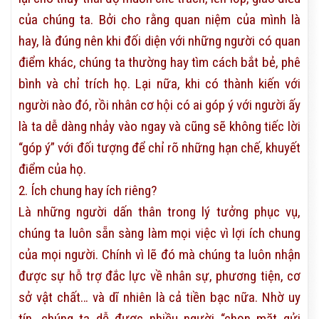
của chúng ta. Bởi cho rằng quan niệm của mình là
hay, là đúng nên khi đối diện với những người có quan
điểm khác, chúng ta thường hay tìm cách bắt bẻ, phê
bình và chỉ trích họ. Lại nữa, khi có thành kiến với
người nào đó, rồi nhân cơ hội có ai góp ý với người ấy
là ta dễ dàng nhảy vào ngay và cũng sẽ không tiếc lời
“góp ý” với đối tượng để chỉ rõ những hạn chế, khuyết
điểm của họ.
2. Ích chung hay ích riêng?
Là những người dấn thân trong lý tưởng phục vụ,
chúng ta luôn sẵn sàng làm mọi việc vì lợi ích chung
của mọi người. Chính vì lẽ đó mà chúng ta luôn nhận
được sự hỗ trợ đắc lực về nhân sự, phương tiện, cơ
sở vật chất… và dĩ nhiên là cả tiền bạc nữa. Nhờ uy
tín, chúng ta dễ được nhiều người “chọn mặt gửi