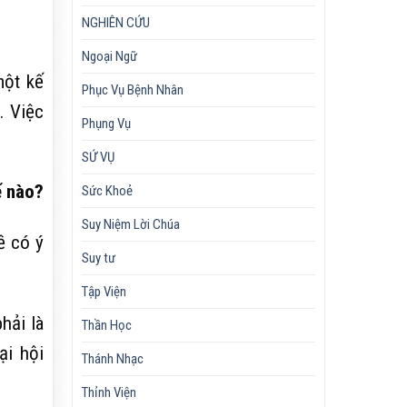
NGHIÊN CỨU
Ngoại Ngữ
một kế
Phục Vụ Bệnh Nhân
. Việc
Phụng Vụ
SỨ VỤ
ế nào?
Sức Khoẻ
Suy Niệm Lời Chúa
ề có ý
Suy tư
Tập Viện
hải là
Thần Học
ại hội
Thánh Nhạc
Thỉnh Viện