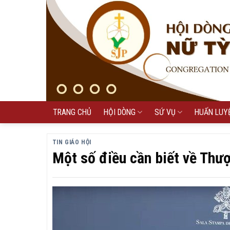
Skip
to
content
TRANG CHỦ
HỘI DÒNG
SỨ VỤ
HUẤN LUY
TIN GIÁO HỘI
Một số điều cần biết về Thư