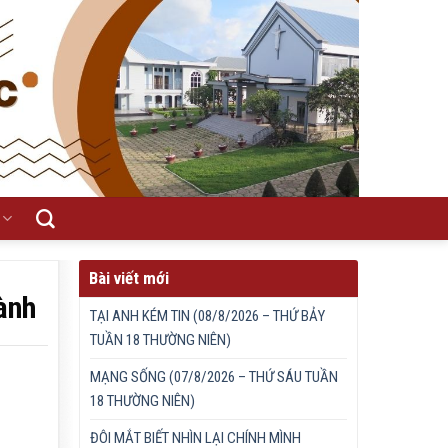
Bài viết mới
ành
TẠI ANH KÉM TIN (08/8/2026 – THỨ BẢY
TUẦN 18 THƯỜNG NIÊN)
MẠNG SỐNG (07/8/2026 – THỨ SÁU TUẦN
18 THƯỜNG NIÊN)
ĐÔI MẮT BIẾT NHÌN LẠI CHÍNH MÌNH