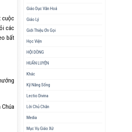
Giáo Dục Văn Hoá
t cuộc
Giáo Lý
ỏi các
Giới Thiệu Ơn Gọi
eo bất
Học Viện
HỘI DÒNG
HUẤN LUYỆN
Khác
 hướng
Kỹ Năng Sống
Lectio Divina
n Chúa
Lời Chủ Chăn
Media
Mục Vụ Giáo Xứ