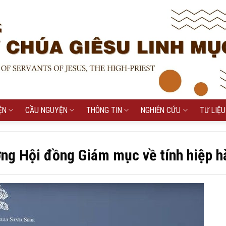
ỆN
CẦU NGUYỆN
THÔNG TIN
NGHIÊN CỨU
TƯ LIỆU
ợng Hội đồng Giám mục về tính hiệp h