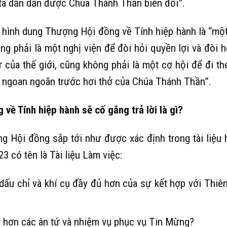
 ta dần dần được Chúa Thánh Thần biến đổi”.
 hình dung Thượng Hội đồng về Tính hiệp hành là “mộ
g phải là một nghị viện để đòi hỏi quyền lợi và đòi h
 của thế giới, cũng không phải là một cơ hội để đi th
để ngoan ngoãn trước hơi thở của Chúa Thánh Thần”.
về Tính hiệp hành sẽ cố gắng trả lời là gì?
g Hội đồng sắp tới như được xác định trong tài liệu
 có tên là Tài liệu Làm việc:
 dấu chỉ và khí cụ đầy đủ hơn của sự kết hợp với Thiê
ốt hơn các ân tứ và nhiệm vụ phục vụ Tin Mừng?