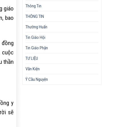
Thông Tin
g giáo
THÔNG TIN
n, bao
Thường Huấn
Tin Giáo Hội
i đồng
Tin Giáo Phận
a cuộc
TƯ LIỆU
u thần
Văn Kiện
Ý Cầu Nguyện
Hồng y
ười sẽ