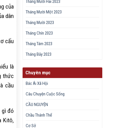
Tháng Mười Hai 2023
ng của
Tháng Mười Một 2023
ủa dân
Tháng Mười 2023
Tháng Chín 2023
cơ cấu
Tháng Tám 2023
Tháng Bảy 2023
iểu là
Chuyên mục
g thức
Bác Ái Xã Hội
và cầu
Câu Chuyện Cuộc Sống
CẦU NGUYỆN
 gì đó
Chầu Thánh Thể
 Kitô,
Cơ Sở