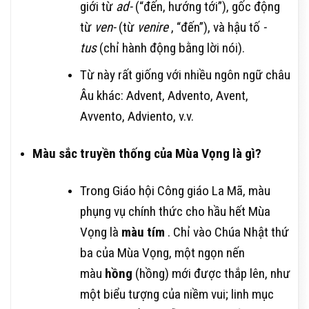
giới từ
ad-
(“đến, hướng tới”), gốc động
từ
ven-
(từ
venire
, “đến”), và hậu tố
-
tus
(chỉ hành động bằng lời nói).
Từ này rất giống với nhiều ngôn ngữ châu
Âu khác: Advent, Advento, Avent,
Avvento, Adviento, v.v.
Màu sắc truyền thống của Mùa Vọng là gì?
Trong Giáo hội Công giáo La Mã, màu
phụng vụ chính thức cho hầu hết Mùa
Vọng là
màu tím
. Chỉ vào Chúa Nhật thứ
ba của Mùa Vọng, một ngọn nến
màu
hồng
(hồng) mới được thắp lên, như
một biểu tượng của niềm vui; linh mục