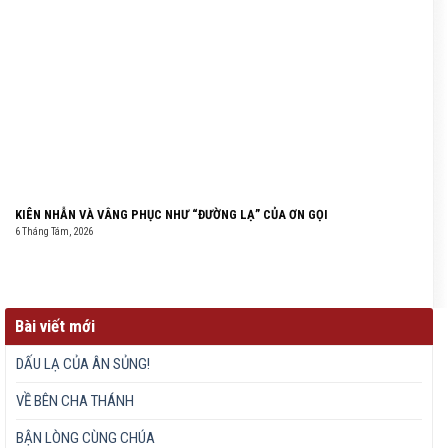
KIÊN NHẪN VÀ VÂNG PHỤC NHƯ “ĐƯỜNG LẠ” CỦA ƠN GỌI
6 Tháng Tám, 2026
Bài viết mới
DẤU LẠ CỦA ÂN SỦNG!
VỀ BÊN CHA THÁNH
BẬN LÒNG CÙNG CHÚA