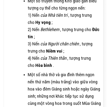
Một số truyền thống Kitô giáo gán biểu
tượng cụ thể cho từng ngọn nến:
1) Nến
của Nhà tiên tri
, tượng trưng
cho
Hy vọng
;
2) Nến
Bethlehem
, tượng trưng cho
Đức
tin
;
3) Nến
của Người chăn chiên
, tượng
trưng cho
Niềm vui
;
4) Nến
của Thiên thần
, tượng trưng
cho
Hòa bình
.
Một số nhà thờ và gia đình thêm ngọn
nến thứ năm (màu trắng) vào giữa vòng
hoa vào đêm Giáng sinh hoặc ngày Giáng
sinh; những nơi khác tiếp tục sử dụng
cùng một vòng hoa trong suốt Mùa Giáng