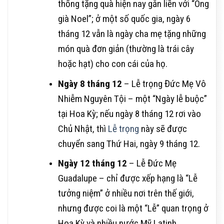
thống tặng quà hiện nay gắn liền với “Ông
già Noel”; ở một số quốc gia, ngày 6
tháng 12 vẫn là ngày cha mẹ tặng những
món quà đơn giản (thường là trái cây
hoặc hạt) cho con cái của họ.
Ngày 8 tháng 12
– Lễ trọng Đức Mẹ Vô
Nhiễm Nguyên Tội – một “Ngày lễ buộc”
tại Hoa Kỳ; nếu ngày 8 tháng 12 rơi vào
Chủ Nhật, thì
Lễ trọng
này sẽ được
chuyển sang Thứ Hai, ngày 9 tháng 12.
Ngày 12 tháng 12
– Lễ Đức Mẹ
Guadalupe – chỉ được xếp hạng là “Lễ
tưởng niệm” ở nhiều nơi trên thế giới,
nhưng được coi là một “Lễ” quan trọng ở
Hoa Kỳ và nhiều nước Mỹ Latinh.