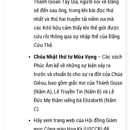
Thánh Gioan Tẩy Giả, người nói về Đấng
sẽ đến sau ông, trong khi bài đọc thứ
nhất và thứ hai truyền tải niềm vui mà
các Kitô hữu cảm thấy khi thế giới được
cứu rỗi thông qua sự nhập thể của Đấng
Cứu Thế.
Chúa Nhật thứ tư Mùa Vọng
– Các sách
Phúc Âm kể về những sự kiện xảy ra
trước và chuẩn bị cho sự ra đời của Chúa
Giêsu, bao gồm giấc mơ của Thánh Giuse
(Năm A), Lễ Truyền Tin (Năm B) và Lễ
Đức Mẹ thăm viếng bà Elizabeth (Năm
C).
Hãy xem trang web của Hội đồng Giám
mục Công giáo Hoa Kỳ (USCCB) để