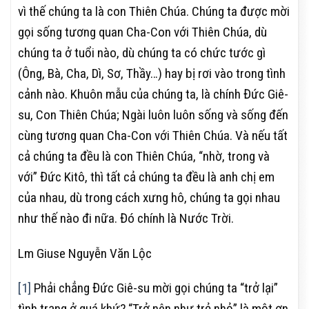
vì thế chúng ta là con Thiên Chúa. Chúng ta được mời
gọi sống tương quan Cha-Con với Thiên Chúa, dù
chúng ta ở tuổi nào, dù chúng ta có chức tước gì
(Ông, Bà, Cha, Dì, Sơ, Thầy…) hay bị rơi vào trong tình
cảnh nào. Khuôn mẫu của chúng ta, là chính Đức Giê-
su, Con Thiên Chúa; Ngài luôn luôn sống và sống đến
cùng tương quan Cha-Con với Thiên Chúa. Và nếu tất
cả chúng ta đều là con Thiên Chúa, “nhờ, trong và
với” Đức Kitô, thì tất cả chúng ta đều là anh chị em
của nhau, dù trong cách xưng hô, chúng ta gọi nhau
như thế nào đi nữa. Đó chính là Nước Trời.
Lm Giuse Nguyễn Văn Lộc
[1]
Phải chẳng Đức Giê-su mời gọi chúng ta “trở lại”
tình trạng ở quá khứ? “Trở nên như trẻ nhỏ” là một ơn