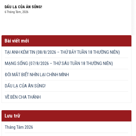
DẤU LẠ CỦA ÂN SỦNG!
6 Tháng Tám, 2026
Bài viết mới
TẠI ANH KÉM TIN (08/8/2026 – THỨ BẢY TUẦN 18 THƯỜNG NIÊN)
MẠNG SỐNG (07/8/2026 – THỨ SÁU TUẦN 18 THƯỜNG NIÊN)
ĐÔI MẮT BIẾT NHÌN LẠI CHÍNH MÌNH
DẤU LẠ CỦA ÂN SỦNG!
VỀ BÊN CHA THÁNH
Lưu trữ
Tháng Tám 2026