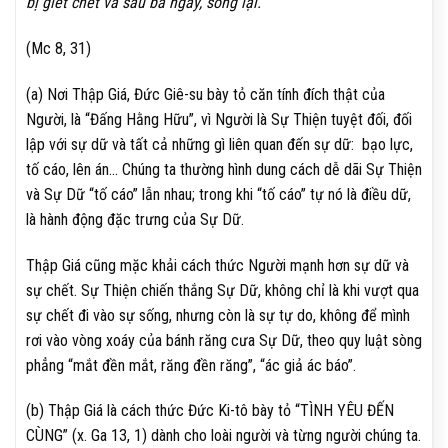
bị giết chết và sau ba ngày, sống lại.
(Mc 8, 31)
(a) Nơi Thập Giá, Đức Giê-su bày tỏ căn tính đích thật của
Người, là “Đấng Hằng Hữu”, vì Người là Sự Thiện tuyệt đối, đối
lập với sự dữ và tất cả những gì liên quan đến sự dữ: bạo lực,
tố cáo, lên án… Chúng ta thường hình dung cách dễ dãi Sự Thiện
và Sự Dữ “tố cáo” lẫn nhau; trong khi “tố cáo” tự nó là điều dữ,
là hành động đặc trưng của Sự Dữ.
Thập Giá cũng mặc khải cách thức Người mạnh hơn sự dữ và
sự chết. Sự Thiện chiến thắng Sự Dữ, không chỉ là khi vượt qua
sự chết đi vào sự sống, nhưng còn là sự tự do, không để mình
rơi vào vòng xoáy của bánh răng cưa Sự Dữ, theo quy luật sòng
phẳng “mắt đền mắt, răng đền răng”, “ác giả ác báo”.
(b) Thập Giá là cách thức Đức Ki-tô bày tỏ “TÌNH YÊU ĐẾN
CÙNG” (x. Ga 13, 1) dành cho loài người và từng người chúng ta.