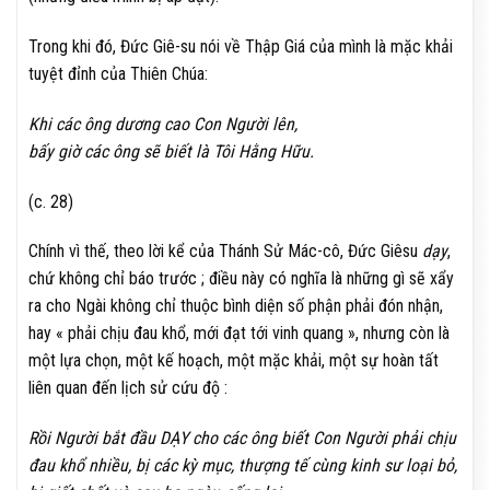
Trong khi đó, Đức Giê-su nói về Thập Giá của mình là mặc khải
tuyệt đỉnh của Thiên Chúa:
Khi các ông dương cao Con Người lên,
bấy giờ các ông sẽ biết là Tôi Hằng Hữu.
(c. 28)
Chính vì thế, theo lời kể của Thánh Sử Mác-cô, Đức Giêsu
dạy
,
chứ không chỉ báo trước ; điều này có nghĩa là những gì sẽ xẩy
ra cho Ngài không chỉ thuộc bình diện số phận phải đón nhận,
hay « phải chịu đau khổ, mới đạt tới vinh quang », nhưng còn là
một lựa chọn, một kế hoạch, một mặc khải, một sự hoàn tất
liên quan đến lịch sử cứu độ :
Rồi Người bắt đầu DẠY cho các ông biết Con Người phải chịu
đau khổ nhiều, bị các kỳ mục, thượng tế cùng kinh sư loại bỏ,