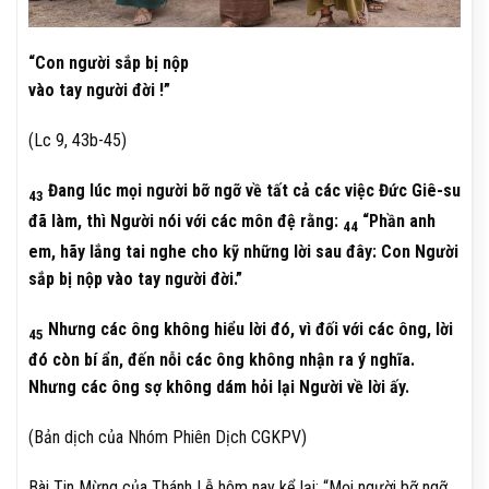
“Con người sắp bị nộp
vào tay người đời !”
(Lc 9, 43b-45)
Đang lúc mọi người bỡ ngỡ về tất cả các việc Đức Giê-su
43
đã làm, thì Người nói với các môn đệ rằng:
“Phần anh
44
em, hãy lắng tai nghe cho kỹ những lời sau đây: Con Người
sắp bị nộp vào tay người đời.”
Nhưng các ông không hiểu lời đó, vì đối với các ông, lời
45
đó còn bí ẩn, đến nỗi các ông không nhận ra ý nghĩa.
Nhưng các ông sợ không dám hỏi lại Người về lời ấy.
(Bản dịch của Nhóm Phiên Dịch CGKPV)
Bài Tin Mừng của Thánh Lễ hôm nay kể lại: “Mọi người bỡ ngỡ