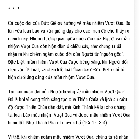
* * *
Cả cuộc đời của Đức Giê-su hướng về mầu nhiệm Vượt Qua. Ba
lần vừa loan báo và vừa giảng dạy cho các môn đệ cho thấy rõ
chân lí này. Nhưng tương quan giữa cuộc đời của Người và mầu
nhiệm Vượt Qua còn hiện diện ở chiều sâu, như chúng ta đã
nhận ra khi chiêm ngắm cuộc đời của Người từ “nguồn gốc”.
Đặc biệt, mầu nhiệm Vượt Qua được bừng sáng, khi Người đối
diện với Lề Luật, và chân lí lề luật “loan báo” Đức Ki-tô chỉ tỏ
hiện dưới áng sáng của mầu nhiệm Vượt Qua.
Tại sao cuộc đời của Người hướng về mầu nhiệm Vượt Qua?
Đó là bởi vì công trình sáng tạo của Thiên Chúa và lịch sử cứu
độ được Thiên Chúa dẫn dắt, mà Kinh Thánh kể lại cho chúng
ta, loan báo mầu nhiệm Vượt Qua và được mầu nhiệm Vượt Qua
hoàn tất. Như Thánh Phao-lô tuyên bố (1Cr 15, 3-4).
Vì thế, khi chiêm ngắm mầu nhiệm Vượt Qua, chúng ta sẽ nhận