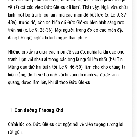
về tất cả các việc Đức Giê-su đã làm”. Thật vậy, Ngài vừa chữa
lành một bé trai bị quỉ ám, mà các môn đệ bất lực (x. Lc 9, 37-
43a); trước đó, còn có biến cố Đức Giê-su biến hình sáng rực
trên núi (x. Lc 9, 28-36). Mọi người, trong đó có các môn đệ,
đang bỡ ngỡ, nghĩa là kinh ngạc thán phục.
Những gì xẩy ra giữa các môn đệ sau đó, nghĩa là khi các ông
tranh luận với nhau ai trong các ông là người lớn nhất (bài Tin
Mừng của thứ hai tuần tới: Lc 9, 46-50), làm cho cho chúng ta
hiểu rằng, đó là sự bỡ ngỡ với hi vọng là mình sẽ được vinh
quang, được làm lớn, khi đi theo Đức Giê-su!
Con đường Thương Khó
Chính lúc đó, Đức Giê-su đột ngột nói về viễn tượng tương lai
rất gần: