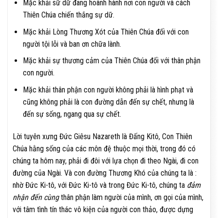
Mặc khải sữ dữ đang hoành hành nơi con người và cách
Thiên Chúa chiến thắng sự dữ.
Mặc khải Lòng Thương Xót của Thiên Chúa đối với con
người tội lỗi và ban ơn chữa lành.
Mặc khải sự thương cảm của Thiên Chúa đối với thân phận
con người.
Mặc khải thân phận con người không phải là hình phạt và
cũng không phải là con đường dẫn đến sự chết, nhưng là
đến sự sống, ngang qua sự chết.
Lời tuyên xưng Đức Giêsu Nazareth là Đấng Kitô, Con Thiên
Chúa hằng sống của các môn đệ thuộc mọi thời, trong đó có
chúng ta hôm nay, phải đi đôi với lựa chọn đi theo Ngài, đi con
đường của Ngài. Và con đường Thương Khó của chúng ta là :
nhờ Đức Ki-tô, với Đức Ki-tô và trong Đức Ki-tô, chúng ta
đảm
nhận đến cùng
thân phận làm người của mình, ơn gọi của mình,
với tâm tình tín thác vô kiện của người con thảo, được dựng