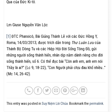
Qua của Đức Ki-tô.
Lm Giuse Nguyễn Văn Lộc
[1]
ĐTC Phanxicô, Bài Giảng Thánh Lễ với các Đức Hồng Y,
Roma, 14/03/2013; được trích dẫn trong
Thư Luân Lưu
của
Thánh Bộ Dòng Tu và các Hiệp Hội Đời Sống Tông Đồ, gửi
những người sống thánh hiến, nhân dịp năm dành riêng cho đời
sống thánh hiến, số 6. Có thể đọc bài “Còn anh em, anh em nói
Thầy là ai?” (Lc 9, 18-22); “Con Người phải chịu đau khổ nhiều…”
(Mc 14, 26-42).
This entry was posted in
Suy Niệm Lời Chúa
. Bookmark the
permalink
.