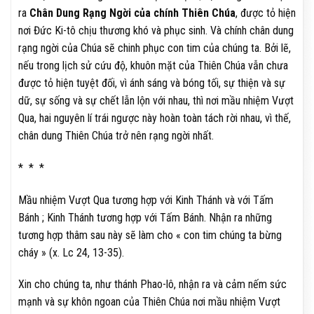
ra
Chân Dung Rạng Ngời của chính Thiên Chúa
, được tỏ hiện
nơi Đức Ki-tô chịu thương khó và phục sinh. Và chính chân dung
rạng ngời của Chúa sẽ chinh phục con tim của chúng ta. Bởi lẽ,
nếu trong lịch sử cứu độ, khuôn mặt của Thiên Chúa vẫn chưa
được tỏ hiện tuyệt đối, vì ánh sáng và bóng tối, sự thiện và sự
dữ, sự sống và sự chết lẫn lộn với nhau, thì nơi mầu nhiệm Vượt
Qua, hai nguyên lí trái ngược này hoàn toàn tách rời nhau, vì thế,
chân dung Thiên Chúa trở nên rạng ngời nhất.
* * *
Mầu nhiệm Vượt Qua tương hợp với Kinh Thánh và với Tấm
Bánh ; Kinh Thánh tương hợp với Tấm Bánh. Nhận ra những
tương hợp thâm sau này sẽ làm cho « con tim chúng ta bừng
cháy » (x. Lc 24, 13-35).
Xin cho chúng ta, như thánh Phao-lô, nhận ra và cảm nếm sức
mạnh và sự khôn ngoan của Thiên Chúa nơi mầu nhiệm Vượt