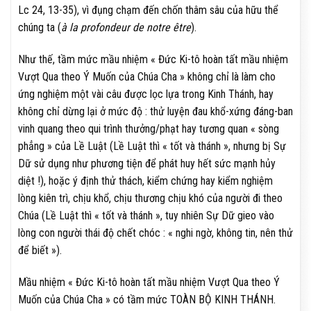
Lc 24, 13-35), vì đụng chạm đến chốn thâm sâu của hữu thể
chúng ta (
à la profondeur de notre être
).
Như thế, tầm mức mầu nhiệm « Đức Ki-tô hoàn tất mầu nhiệm
Vượt Qua theo Ý Muốn của Chúa Cha » không chỉ là làm cho
ứng nghiệm một vài câu được lọc lựa trong Kinh Thánh, hay
không chỉ dừng lại ở mức độ : thử luyện đau khổ-xứng đáng-ban
vinh quang theo qui trình thưởng/phạt hay tương quan « sòng
phẳng » của Lề Luật (Lề Luật thì « tốt và thánh », nhưng bị Sự
Dữ sử dụng như phương tiện để phát huy hết sức mạnh hủy
diệt !), hoặc ý định thử thách, kiểm chứng hay kiểm nghiệm
lòng kiên trì, chịu khổ, chịu thương chịu khó của người đi theo
Chúa (Lề Luật thì « tốt và thánh », tuy nhiên Sự Dữ gieo vào
lòng con người thái độ chết chóc : « nghi ngờ, không tin, nên thử
để biết »).
Mầu nhiệm « Đức Ki-tô hoàn tất mầu nhiệm Vượt Qua theo Ý
Muốn của Chúa Cha » có tầm mức TOÀN BỘ KINH THÁNH.