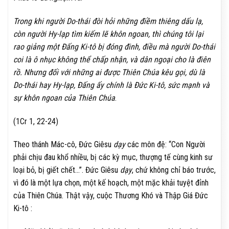
Trong khi người Do-thái đòi hỏi những điềm thiêng dấu lạ,
còn người Hy-lạp tìm kiếm lẽ khôn ngoan, thì chúng tôi lại
rao giảng một Đấng Ki-tô bị đóng đinh, điều mà người Do-thái
coi là ô nhục không thể chấp nhận, và dân ngoại cho là điên
rồ. Nhưng đối với những ai được Thiên Chúa kêu gọi, dù là
Do-thái hay Hy-lạp, Đấng ấy chính là Đức Ki-tô, sức mạnh và
sự khôn ngoan của Thiên Chúa
.
(1Cr 1, 22-24)
Theo thánh Mác-cô, Đức Giêsu
dạy
các môn đệ: “Con Người
phải chịu đau khổ nhiều, bị các kỳ mục, thượng tế cùng kinh sư
loại bỏ, bị giết chết…”. Đức Giêsu
dạy
, chứ không chỉ báo trước,
vì đó là một lựa chọn, một kế hoạch, một mặc khải tuyệt đỉnh
của Thiên Chúa. Thật vậy, cuộc Thương Khó và Thập Giá Đức
Ki-tô :