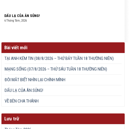
DẤU LẠ CỦA ÂN SỦNG!
6 Tháng Tám, 2026
Bài viết mới
TẠI ANH KÉM TIN (08/8/2026 – THỨ BẢY TUẦN 18 THƯỜNG NIÊN)
MẠNG SỐNG (07/8/2026 – THỨ SÁU TUẦN 18 THƯỜNG NIÊN)
ĐÔI MẮT BIẾT NHÌN LẠI CHÍNH MÌNH
DẤU LẠ CỦA ÂN SỦNG!
VỀ BÊN CHA THÁNH
Lưu trữ