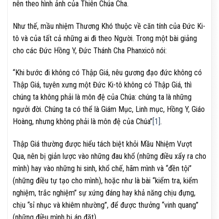
nên theo hình ảnh của Thiên Chúa Cha.
Như thế, mầu nhiệm Thương Khó thuộc về căn tính của Đức Ki-
tô và của tất cả những ai đi theo Người. Trong một bài giảng
cho các Đức Hồng Y, Đức Thánh Cha Phanxicô nói:
“Khi bước đi không có Thập Giá, nêu gương đạo đức không có
Thập Giá, tuyên xưng một Đức Ki-tô không có Thập Giá, thì
chúng ta không phải là môn đệ của Chúa: chúng ta là những
ngưởi đời. Chúng ta có thể là Giám Mục, Linh mục, Hồng Y, Giáo
Hoàng, nhưng không phải là môn đệ của Chúa”
[1]
.
Thập Giá thường được hiểu tách biệt khỏi Mầu Nhiệm Vượt
Qua, nên bị giản lược vào những đau khổ (những điều xẩy ra cho
mình) hay vào những hi sinh, khổ chế, hãm mình và “đền tội”
(những điều tự tạo cho mình), hoặc như là bài “kiểm tra, kiểm
nghiệm, trắc nghiệm” sự xứng đáng hay khả năng chịu đựng,
chịu “sỉ nhục và khiêm nhường”, để được thưởng “vinh quang”
(những điều mình bị áp đặt).