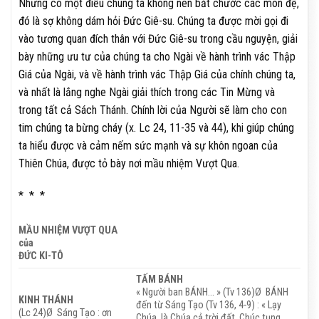
Nhưng có một điều chúng ta không nên bắt chước các môn đệ,
đó là sợ không dám hỏi Đức Giê-su. Chúng ta được mời gọi đi
vào tương quan đích thân với Đức Giê-su trong cầu nguyện, giải
bày những ưu tư của chúng ta cho Ngài về hành trình vác Thập
Giá của Ngài, và về hành trình vác Thập Giá của chính chúng ta,
và nhất là lắng nghe Ngài giải thích trong các Tin Mừng và
trong tất cả Sách Thánh. Chính lời của Người sẽ làm cho con
tim chúng ta bừng cháy (x. Lc 24, 11-35 và 44), khi giúp chúng
ta hiểu được và cảm nếm sức mạnh và sự khôn ngoan của
Thiên Chúa, được tỏ bày nơi mầu nhiệm Vượt Qua.
* * *
MẦU NHIỆM VƯỢT QUA
của
ĐỨC KI-TÔ
TẤM BÁNH
« Người ban BÁNH… » (Tv 136)Ø BÁNH
KINH THÁNH
đến từ Sáng Tạo (Tv 136, 4-9) : « Lạy
(Lc 24)Ø Sáng Tạo : ơn
Chúa, là Chúa cả trời đất. Chúc tụng