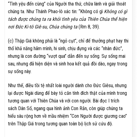
“Tình yệu đến cùng” của Người tha thứ, chữa lành và giải thoát
chúng ta. Như Thánh Phao-lô xác tin: “Không có gì
Không có gì
tách được chúng ta ra khỏi tình yêu của Thiên Chúa thể hiện
nơi Đức Ki-tô Giê-su, Chúa chúng ta
(Rm 8, 39).
(c) Thập Giá không phải là “ngỏ cụt”, chỉ để thưởng phạt hay thi
thố khả năng hãm mình, hi sinh, chịu đựng và các “nhân đức”,
nhưng là con đường “vượt qua” dẫn đến sự sống. Sự sống mai
sau, nhưng đã hiện diện và sinh hoa kết quả đồi dào, ngay trong
sự sống này.
Như thế, điều tồi tệ nhất loài người dành cho Đức Giêsu, nhưng
lại được Ngài dùng để bày tỏ căn tính đích thật của mình trong
tương quan với Thiên Chúa và với con người. Bài đọc I trích
sách Dân Số, ngang qua hình ảnh Con Rắn, còn giúp chúng ta
hiểu sâu rộng hơn về mầu nhiệm “Con Người được giương cao”
trên Thập Giá trong tương quan toàn bộ lịch sử cứu độ.