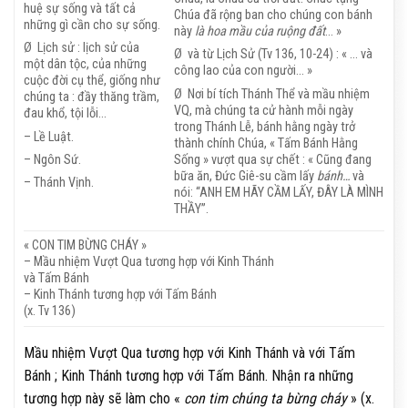
huệ sự sống và tất cả
Chúa đã rộng ban cho chúng con bánh
những gì cần cho sự sống.
này
là hoa mầu của ruộng đất
… »
Ø Lịch sử : lịch sử của
Ø và từ Lịch Sử (Tv 136, 10-24) : « … và
một dân tộc, của những
công lao của con người… »
cuộc đời cụ thể, giống như
Ø Nơi bí tích Thánh Thể và mầu nhiệm
chúng ta : đầy thăng trầm,
VQ, mà chúng ta cử hành mỗi ngày
đau khổ, tội lỗi…
trong Thánh Lễ, bánh hằng ngày trở
– Lề Luật.
thành chính Chúa, « Tấm Bánh Hằng
Sống » vượt qua sự chết : « Cũng đang
– Ngôn Sứ.
bữa ăn, Đức Giê-su cầm lấy
bánh…
và
– Thánh Vịnh.
nói: “ANH EM HÃY CẦM LẤY, ĐÂY LÀ MÌNH
THẦY”.
« CON TIM BỪNG CHÁY »
– Mầu nhiệm Vượt Qua tương hợp với Kinh Thánh
và Tấm Bánh
– Kinh Thánh tương hợp với Tấm Bánh
(x. Tv 136)
Mầu nhiệm Vượt Qua tương hợp với Kinh Thánh và với Tấm
Bánh ; Kinh Thánh tương hợp với Tấm Bánh. Nhận ra những
tương hợp này sẽ làm cho «
con tim chúng ta bừng cháy
» (x.