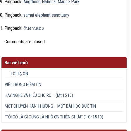
Pingback:
Angthong National Marine Park
Pingback:
samui elephant sanctuary
Pingback:
รับงานเอง
Comments are closed.
Bài viết mới
LỜI TẠ ƠN
VIẾT TRONG NIỀM TIN
HÃY NGHE VÀ HIỂU CHO RÕ – (Mt 15,10)
MỘT CHUYẾN HÀNH HƯƠNG – MỘT BÀI HỌC ĐỨC TIN
“TÔI CÓ LÀ GÌ CŨNG LÀ NHỜ ƠN THIÊN CHÚA” (1 Cr 15,10)