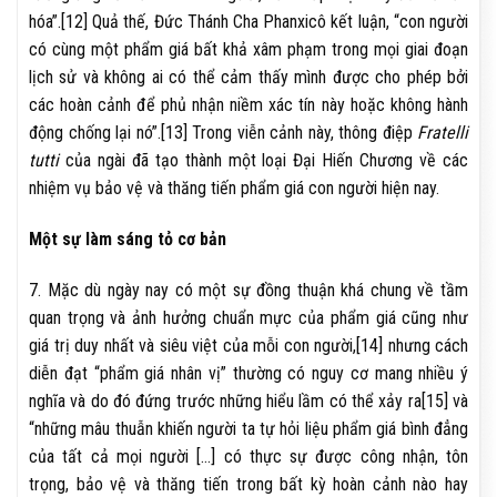
hóa”.[12] Quả thế, Đức Thánh Cha Phanxicô kết luận, “con người
có cùng một phẩm giá bất khả xâm phạm trong mọi giai đoạn
lịch sử và không ai có thể cảm thấy mình được cho phép bởi
các hoàn cảnh để phủ nhận niềm xác tín này hoặc không hành
động chống lại nó”.[13] Trong viễn cảnh này, thông điệp
Fratelli
tutti
của ngài đã tạo thành một loại Đại Hiến Chương về các
nhiệm vụ bảo vệ và thăng tiến phẩm giá con người hiện nay.
Một sự làm sáng tỏ cơ bản
7. Mặc dù ngày nay có một sự đồng thuận khá chung về tầm
quan trọng và ảnh hưởng chuẩn mực của phẩm giá cũng như
giá trị duy nhất và siêu việt của mỗi con người,[14] nhưng cách
diễn đạt “phẩm giá nhân vị” thường có nguy cơ mang nhiều ý
nghĩa và do đó đứng trước những hiểu lầm có thể xảy ra[15] và
“những mâu thuẫn khiến người ta tự hỏi liệu phẩm giá bình đẳng
của tất cả mọi người […] có thực sự được công nhận, tôn
trọng, bảo vệ và thăng tiến trong bất kỳ hoàn cảnh nào hay