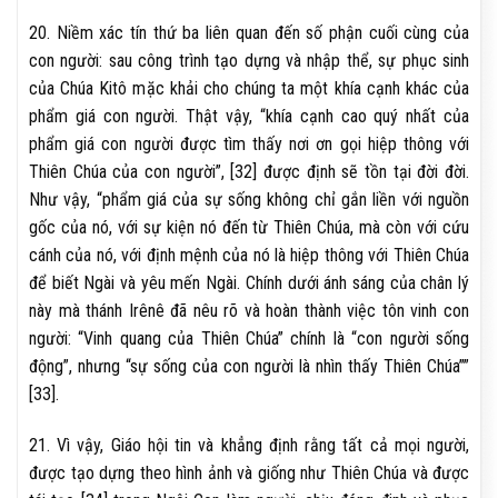
20. Niềm xác tín thứ ba liên quan đến số phận cuối cùng của
con người: sau công trình tạo dựng và nhập thể, sự phục sinh
của Chúa Kitô mặc khải cho chúng ta một khía cạnh khác của
phẩm giá con người. Thật vậy, “khía cạnh cao quý nhất của
phẩm giá con người được tìm thấy nơi ơn gọi hiệp thông với
Thiên Chúa của con người”, [32] được định sẽ tồn tại đời đời.
Như vậy, “phẩm giá của sự sống không chỉ gắn liền với nguồn
gốc của nó, với sự kiện nó đến từ Thiên Chúa, mà còn với cứu
cánh của nó, với định mệnh của nó là hiệp thông với Thiên Chúa
để biết Ngài và yêu mến Ngài. Chính dưới ánh sáng của chân lý
này mà thánh Irênê đã nêu rõ và hoàn thành việc tôn vinh con
người: “Vinh quang của Thiên Chúa” chính là “con người sống
động”, nhưng “sự sống của con người là nhìn thấy Thiên Chúa””
[33].
21. Vì vậy, Giáo hội tin và khẳng định rằng tất cả mọi người,
được tạo dựng theo hình ảnh và giống như Thiên Chúa và được