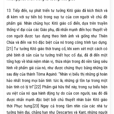
13. Tiếp đến, sự phát triển tư tưởng Kitô giáo đã kích thích và
đi kèm với sự tiến bộ trong suy tư của con người về chủ đề
phẩm giá. Nhân chủng học Kitô giáo cổ điển, dựa trên truyền
thống vĩ đại của các Giáo phụ, đã nhấn mạnh đến học thuyết về
con người được tạo dựng theo hình ảnh và giống như Thiên
Chúa và đến vai trò đặc biệt của nó trong công trình tạo dựng.
[21] Tư tưởng Kitô giáo thời trung cổ, khi xem xét một cách có
phê bình di sản của tư tưởng triết học cổ đại, đã đi đến một
tổng hợp về khái niệm nhân vị, thừa nhận trong đó nền tảng siêu
hình về phẩm giá của nó, như được chứng thực bằng những lời
sau đây của thánh Tôma Aquinô: “Nhân vị biểu thị những gì hoàn
hảo nhất trong mọi bản tính: tức là, những gì tồn tại trong một
bản tính có lý trí”.[22] Phẩm giá hữu thể này, trong sự biểu hiện
ưu việt của nó qua hành động tự do của con người, sau đó đã
được nhấn mạnh đặc biệt bởi chủ thuyết nhân bản Kitô giáo
thời Phục hưng.[23] Ngay cả trong tầm nhìn của các nhà tư
tưởng hiện đại, chẳng hạn như Descartes và Kant, những người