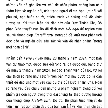
những vấn đề gắn liền với chủ đề nhân phẩm, chẳng hạn như
thảm kịch về nghèo đói, tình trạng người di cư, bạo lực đối với
phụ nữ, nạn buôn người, chiến tranh và những chủ đề khác
tương tự. Khi thực hiện chỉ dẫn này của Đức Thánh Cha, Bộ
phận Giáo thuyết của Bộ đã dành một
Hội nghị
để nghiên cứu
sâu về thông điệp
Fratelli tutti
, trong đó đề xuất một phân tích
độc đáo và nghiên cứu sâu sắc về vấn đề nhân phẩm “trong
mọi hoàn cảnh”.
Nhắm đến
Feria IV
vào ngày 28 tháng 2 năm 2024, một bản
văn dự thảo mới, được sửa đổi rộng rãi đã được gửi, bằng thư
đề ngày 2 tháng 2 năm 2024, tới các Thành viên của Bộ, với lời
giải thích rõ ràng như sau: “Phiên bản mới này được coi là cần
thiết để đáp ứng một yêu cầu cụ thể của Đức Thánh Cha. Ngài
rõ ràng yêu cầu chú ý đến những vi phạm nghiêm trọng đối với
phẩm giá con người trong thời đại chúng ta, theo đường hướng
của thông điệp
Fratelli tutti
. Do đó, Bộ phận Giáo thuyết đã
tiến hành rút gọn phần đầu của bản văn […] và khai triển chi tiết