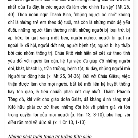
nhất của Ta đây, là các ngươi đã làm cho chính Ta vậy” (Mt 25,
40). Theo ngôn ngữ Thánh Kinh, “những người bé nhỏ” không
chỉ là những trẻ em theo độ tuổi, mà còn là những môn đệ yếu
đuối, những người tầm thường nhất, những người bị loại trừ, bị
áp bức, bị gạt sang một bên, người nghèo, người bị gạt ra
ngoài lề xã hội, người dốt nát, người bệnh tật, người bị hạ thấp
bởi các nhóm thống trị. Chúa Kitô vinh hiển sẽ xét xử theo tình
yêu đối với người lân cận, hệ tại việc đã giúp đỡ những người
đói, khát, khách lạ, trần truồng, bệnh tật, tù đày, những người mà
Người tự đồng hóa (x. Mt 25, 34-36). Đối với Chúa Giêsu, việc
thiện được làm cho mọi người, bất kể mối liên hệ huyết thống
hay tôn giáo, là tiêu chuẩn phán xét duy nhất. Thánh Phaolô
Tông đồ, khi viết cho giáo đoàn Galát, đã khẳng định rằng mọi
Kitô hữu phải cư xử theo những đòi hỏi về phẩm giá và tôn
trọng quyền lợi của mọi người (x. Rm 13, 8-10), phù hợp với
điều răn mới về đức ái. (x. 1 Cr 13, 1-13).
Những phát triển trong tư tưởng Kitô giáo