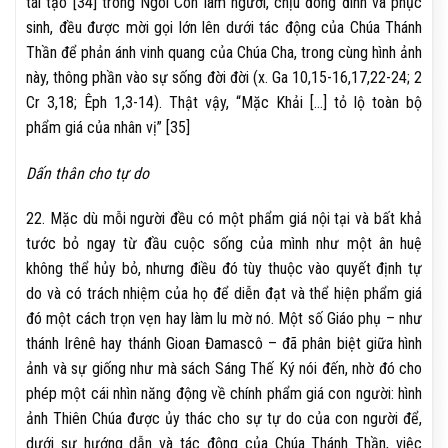
tái tạo [34] trong Ngôi Con làm người, chịu đóng đinh và phục
sinh, đều được mời gọi lớn lên dưới tác động của Chúa Thánh
Thần để phản ánh vinh quang của Chúa Cha, trong cùng hình ảnh
này, thông phần vào sự sống đời đời (x. Ga 10,15-16,17,22-24; 2
Cr 3,18; Êph 1,3-14). Thật vậy, “Mặc Khải […] tỏ lộ toàn bộ
phẩm giá của nhân vị” [35]
Dấn thân cho tự do
22. Mặc dù mỗi người đều có một phẩm giá nội tại và bất khả
tước bỏ ngay từ đầu cuộc sống của mình như một ân huệ
không thể hủy bỏ, nhưng điều đó tùy thuộc vào quyết định tự
do và có trách nhiệm của họ để diễn đạt và thể hiện phẩm giá
đó một cách trọn vẹn hay làm lu mờ nó. Một số Giáo phụ – như
thánh Irênê hay thánh Gioan Đamascô – đã phân biệt giữa hình
ảnh và sự giống như mà sách Sáng Thế Ký nói đến, nhờ đó cho
phép một cái nhìn năng động về chính phẩm giá con người: hình
ảnh Thiên Chúa được ủy thác cho sự tự do của con người để,
dưới sự hướng dẫn và tác động của Chúa Thánh Thần, việc