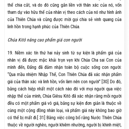
thể chia cắt, và do đó cũng gắn liền với thân xác của nó, vốn
tham dự vào hữu thể của nhân vị theo cách của nó như hình ảnh
của Thiên Chúa và cũng được mời gọi chia sẻ vinh quang của
linh hồn trong hạnh phúc của Thiên Chúa.
Chúa Kitô nâng cao phẩm giá con người
19. Niềm xác tín thứ hai nảy sinh từ sự kiện là phẩm giá của
nhân vị đã được mặc khải trọn vẹn khi Chúa Cha sai Con của
mình đến, Đấng đã đảm nhận toàn bộ cuộc sống con người:
“Qua mầu nhiệm Nhập Thể, Con Thiên Chúa đã xác nhận phẩm
giá của thân xác và linh hồn, vốn làm nên con người” [30] Do đó,
bằng cách hiệp nhất một cách nào đó với mọi người qua việc
nhập thể của mình, Chúa Giêsu Kitô đã xác nhận rằng mỗi người
đều có một phẩm giá vô giá, bằng sự kiện đơn giản là thuộc về
cùng một cộng đồng nhân loại, và phẩm giá này không bao giờ
có thể bị mất đi.[ 31] Bằng việc công bố rằng Nước Thiên Chúa
thuộc về người nghèo, người khiêm nhường, người bị khinh miệt,