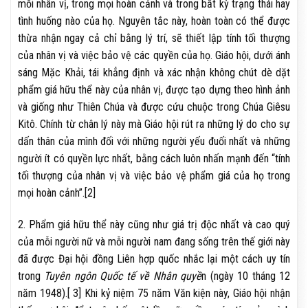
mỗi nhân vị, trong mọi hoàn cảnh và trong bất kỳ trạng thái hay
tình huống nào của họ. Nguyên tắc này, hoàn toàn có thể được
thừa nhận ngay cả chỉ bằng lý trí, sẽ thiết lập tính tối thượng
của nhân vị và việc bảo vệ các quyền của họ. Giáo hội, dưới ánh
sáng Mặc Khải, tái khẳng định và xác nhận không chút dè dặt
phẩm giá hữu thể này của nhân vị, được tạo dựng theo hình ảnh
và giống như Thiên Chúa và được cứu chuộc trong Chúa Giêsu
Kitô. Chính từ chân lý này mà Giáo hội rút ra những lý do cho sự
dấn thân của mình đối với những người yếu đuối nhất và những
người ít có quyền lực nhất, bằng cách luôn nhấn mạnh đến “tính
tối thượng của nhân vị và việc bảo vệ phẩm giá của họ trong
mọi hoàn cảnh”.[2]
2. Phẩm giá hữu thể này cũng như giá trị độc nhất và cao quý
của mỗi người nữ và mỗi người nam đang sống trên thế giới này
đã được Đại hội đồng Liên hợp quốc nhắc lại một cách uy tín
trong
Tuyên ngôn Quốc tế về Nhân quyề
n (ngày 10 tháng 12
năm 1948).[ 3] Khi kỷ niệm 75 năm Văn kiện này, Giáo hội nhận