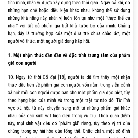
tính mình, nhân vị được xây dựng theo thời gian. Ngay cả khi, do
những hạn chế hoặc điều kiện khác nhau, không thể sử dụng
những khả năng này, nhân vị luôn tồn tại như một “thực thể cá
nhân” với tất cả phẩm giá bất khả tước bỏ của mình. Chẳng
hạn, đây là trường hợp của một đứa trẻ chưa chào đời, một
người vô thức, một người già đang hấp hối.
1. Một nhận thức dần dần về đặc tính trung tâm của phẩm
giá con người
10. Ngay từ thời Cổ đại [18], người ta đã tìm thấy một nhận
thức đầu tiên về phẩm giá con người, vốn nằm trong viễn cảnh
xã hội: mỗi con người được ban cho một phẩm giá đặc biệt, tùy
theo hạng bậc của mình và trong một trật tự nào đó. Từ lĩnh
vực xã hội, từ này chuyển sang mô tả những phẩm giá khác
nhau của các sinh vật hiện diện trong vũ trụ. Theo quan điểm
này, mọi sinh vật đều có “phẩm giá” riêng, tùy theo vị trí của
chúng trong sự hài hòa của tổng thể. Chắc chắn, một số đỉnh