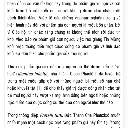
hoàn cảnh có vấn đề hiện nay trong đó phẩm giá vô hạn và bất
khả tước bỏ của mỗi con người không được nhìn nhận một
cách thích đáng. Việc tố cáo những vi phạm nghiêm trọng và
hiện hành này đối với phẩm giá con người là một bổn phận, bởi
vì Giáo hội tin chắc rằng chúng ta không thể tách rời đức tin
khỏi việc bảo vệ phẩm giá con người, việc rao giảng Tin Mừng
khỏi việc thăng tiến một cuộc sống có phẩm giá và linh đạo
khỏi sự dấn thân cho phẩm giá của mọi người.
Thực ra, phẩm giá này của mọi người có thể được hiểu là “vô
hạn” (
dignitas infinita
), như thánh Gioan Phaolô II đã tuyên bố
trong một cuộc gặp gỡ với những người bị một số hạn chế
hoặc khuyết tật [1], để cho thấy giá trị được công nhận cho tất
cả mọi người này vượt xa mọi hình dáng bên ngoài hoặc những
đặc điểm của cuộc sống cụ thể của con người như thế nào.
Trong thông điệp
Fratelli tutti
, Đức Thánh Cha Phanxicô muốn
nhấn mạnh một cách đặc biệt rằng phẩm giá này tồn tại “trong