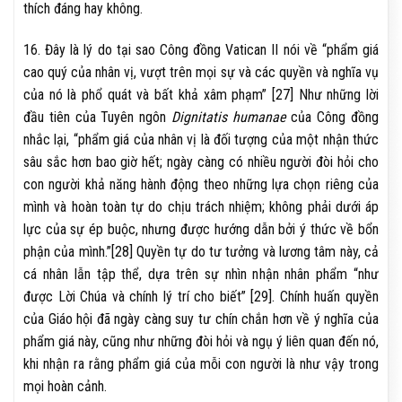
thích đáng hay không.
16. Đây là lý do tại sao Công đồng Vatican II nói về “phẩm giá
cao quý của nhân vị, vượt trên mọi sự và các quyền và nghĩa vụ
của nó là phổ quát và bất khả xâm phạm” [27] Như những lời
đầu tiên của Tuyên ngôn
Dignitatis humanae
của Công đồng
nhắc lại, “phẩm giá của nhân vị là đối tượng của một nhận thức
sâu sắc hơn bao giờ hết; ngày càng có nhiều người đòi hỏi cho
con người khả năng hành động theo những lựa chọn riêng của
mình và hoàn toàn tự do chịu trách nhiệm; không phải dưới áp
lực của sự ép buộc, nhưng được hướng dẫn bởi ý thức về bổn
phận của mình.”[28] Quyền tự do tư tưởng và lương tâm này, cả
cá nhân lẫn tập thể, dựa trên sự nhìn nhận nhân phẩm “như
được Lời Chúa và chính lý trí cho biết” [29]. Chính huấn quyền
của Giáo hội đã ngày càng suy tư chín chắn hơn về ý nghĩa của
phẩm giá này, cũng như những đòi hỏi và ngụ ý liên quan đến nó,
khi nhận ra rằng phẩm giá của mỗi con người là như vậy trong
mọi hoàn cảnh.