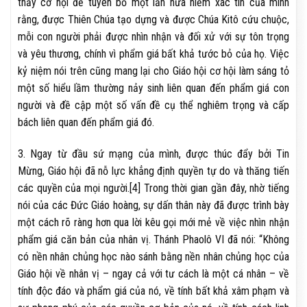
thấy cơ hội để tuyên bố một lần nữa niềm xác tín của mình
rằng, được Thiên Chúa tạo dựng và được Chúa Kitô cứu chuộc,
mỗi con người phải được nhìn nhận và đối xử với sự tôn trọng
và yêu thương, chính vì phẩm giá bất khả tước bỏ của họ. Việc
kỷ niệm nói trên cũng mang lại cho Giáo hội cơ hội làm sáng tỏ
một số hiểu lầm thường nảy sinh liên quan đến phẩm giá con
người và đề cập một số vấn đề cụ thể nghiêm trọng và cấp
bách liên quan đến phẩm giá đó.
3. Ngay từ đầu sứ mạng của mình, được thúc đẩy bởi Tin
Mừng, Giáo hội đã nỗ lực khẳng định quyền tự do và thăng tiến
các quyền của mọi người.[4] Trong thời gian gần đây, nhờ tiếng
nói của các Đức Giáo hoàng, sự dấn thân này đã được trình bày
một cách rõ ràng hơn qua lời kêu gọi mới mẻ về việc nhìn nhận
phẩm giá căn bản của nhân vị. Thánh Phaolô VI đã nói: “Không
có nền nhân chủng học nào sánh bằng nền nhân chủng học của
Giáo hội về nhân vị – ngay cả với tư cách là một cá nhân – về
tính độc đáo và phẩm giá của nó, về tính bất khả xâm phạm và