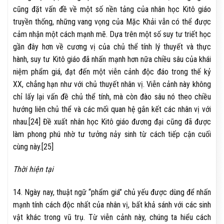
cũng đặt vấn đề về một số nền tảng của nhân học Kitô giáo
truyền thống, những vang vọng của Mặc Khải vẫn có thể được
cảm nhận một cách mạnh mẽ. Dựa trên một số suy tư triết học
gần đây hơn về cương vị của chủ thể tính lý thuyết và thực
hành, suy tư Kitô giáo đã nhấn mạnh hơn nữa chiều sâu của khái
niệm phẩm giá, đạt đến một viễn cảnh độc đáo trong thế kỷ
XX, chẳng hạn như với chủ thuyết nhân vị. Viễn cảnh này không
chỉ lấy lại vấn đề chủ thể tính, mà còn đào sâu nó theo chiều
hướng liên chủ thể và các mối quan hệ gắn kết các nhân vị với
nhau.[24] Đề xuất nhân học Kitô giáo đương đại cũng đã được
làm phong phú nhờ tư tưởng nảy sinh từ cách tiếp cận cuối
cùng này.[25]
Thời hiện tại
14. Ngày nay, thuật ngữ “phẩm giá” chủ yếu được dùng để nhấn
mạnh tính cách độc nhất của nhân vị, bất khả sánh với các sinh
vật khác trong vũ trụ. Từ viễn cảnh này, chúng ta hiểu cách