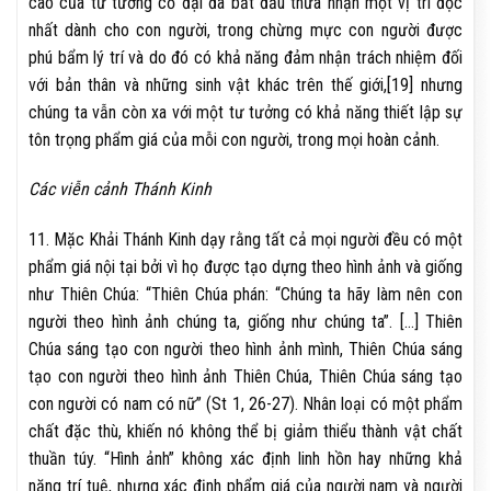
cao của tư tưởng cổ đại đã bắt đầu thừa nhận một vị trí độc
nhất dành cho con người, trong chừng mực con người được
phú bẩm lý trí và do đó có khả năng đảm nhận trách nhiệm đối
với bản thân và những sinh vật khác trên thế giới,[19] nhưng
chúng ta vẫn còn xa với một tư tưởng có khả năng thiết lập sự
tôn trọng phẩm giá của mỗi con người, trong mọi hoàn cảnh.
Các viễn cảnh Thánh Kinh
11. Mặc Khải Thánh Kinh dạy rằng tất cả mọi người đều có một
phẩm giá nội tại bởi vì họ được tạo dựng theo hình ảnh và giống
như Thiên Chúa: “Thiên Chúa phán: “Chúng ta hãy làm nên con
người theo hình ảnh chúng ta, giống như chúng ta”. […] Thiên
Chúa sáng tạo con người theo hình ảnh mình, Thiên Chúa sáng
tạo con người theo hình ảnh Thiên Chúa, Thiên Chúa sáng tạo
con người có nam có nữ” (St 1, 26-27). Nhân loại có một phẩm
chất đặc thù, khiến nó không thể bị giảm thiểu thành vật chất
thuần túy. “Hình ảnh” không xác định linh hồn hay những khả
năng trí tuệ, nhưng xác định phẩm giá của người nam và người