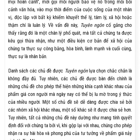
mọi hoàn cảnh”, mời gọi mỗi người bảo vệ nó trong mỗi bối
cảnh văn hóa, vào mọi thời điểm của cuộc sống của một nhân
vị, độc lập với bất kỳ khiếm khuyết thể lý, tâm lý, xã hội hoặc
thậm chí là luân lý. Về vấn đề này,
Tuyên ngôn
cố gắng cho
thấy rằng đó là một chân lý phổ quát, mà tất cả chúng ta được
kêu gọi thừa nhận, như một điều kiện cơ bản để xã hội của
chúng ta thực sự công bằng, hòa bình, lành mạnh và cuối cùng,
thực sự là nhân bản.
Danh sách các chủ đề được
Tuyên ngôn
lựa chọn chắc chắn là
không đầy đủ. Tuy nhiên, các chủ đề được bàn đến chính là
những chủ đề cho phép thể hiện những khía cạnh khác nhau của
phẩm giá con người mà ngày nay có thể bị lu mờ trong ý thức
của nhiều người. Một số chủ đề sẽ dễ dàng được chia sẻ bởi
các nhóm xã hội khác nhau, một số khác sẽ ít được chia sẻ hơn.
Tuy nhiên, tất cả những chủ đề này dường như mang tính quyết
định đối với chúng ta bởi vì, khi gộp lại với nhau, chúng cho phép
nhận ra sự hài hòa và phong phú của tư tưởng về phẩm giá nảy