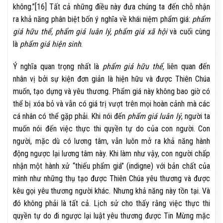
không.”[16] Tất cả những điều này đưa chúng ta đến chỗ nhận
ra khả năng phân biệt bốn ý nghĩa về khái niệm phẩm giá:
phẩm
giá hữu thể, phẩm giá luân lý, phẩm giá xã hội
và cuối cùng
là
phẩm giá hiện sinh
.
Ý nghĩa quan trọng nhất là
phẩm giá hữu thể
, liên quan đến
nhân vị bởi sự kiện đơn giản là hiện hữu và được Thiên Chúa
muốn, tạo dựng và yêu thương. Phẩm giá này không bao giờ có
thể bị xóa bỏ và vẫn có giá trị vượt trên mọi hoàn cảnh mà các
cá nhân có thể gặp phải. Khi nói đến
phẩm giá luân lý
, người ta
muốn nói đến việc thực thi quyền tự do của con người. Con
người, mặc dù có lương tâm, vẫn luôn mở ra khả năng hành
động ngược lại lương tâm này. Khi làm như vậy, con người chấp
nhận một hành xử “thiếu phẩm giá” (indigne) với bản chất của
mình như những thụ tạo được Thiên Chúa yêu thương và được
kêu gọi yêu thương người khác. Nhưng khả năng này tồn tại. Và
đó không phải là tất cả. Lịch sử cho thấy rằng việc thực thi
quyền tự do đi ngược lại luật yêu thương được Tin Mừng mặc