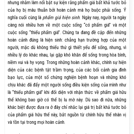
nhưng nhằm làm nổi bật sự kiện rằng phẩm giá bất khả tước bỏ
của họ bị mâu thuẫn bởi hoàn cảnh mà họ buộc phải sống. Ý
nghĩa cuối cùng là
phẩm giá hiện sinh
. Ngày nay, người ta ngày
càng nói nhiều hơn về một cuộc sống “có phẩm giá” và một
cuộc sống “thiếu phẩm giá”. Chúng ta đang đề cập đến những
hoàn cảnh đúng là hiện sinh: chẳng hạn trường hợp của một
người, mặc dù không thiếu thứ gì thiết yếu để sống, nhưng, vì
nhiều lý do khác nhau, lại gặp khó khăn để sống trong hòa bình,
niềm vui và hy vọng. Trong những hoàn cảnh khác, chính sự hiện
diện của các bệnh tật trầm trọng, của các bối cảnh gia đình
bạo lực, của một số chứng nghiện bệnh hoạn và những khó
chịu khác đã đẩy một người sống điều kiện sống của mình như
là “thiếu phẩm giá” khi đối diện với nhận thức về phẩm giá hữu
thể không bao giờ có thể bị lu mờ này. Dù sao đi nữa, những
khác biệt được đưa ra ở đây chỉ nhắc lại giá trị bất khả tước bỏ
của phẩm giá hữu thể này, bắt nguồn từ chính hữu thể nhân vị
và tồn tại trong mọi hoàn cảnh.