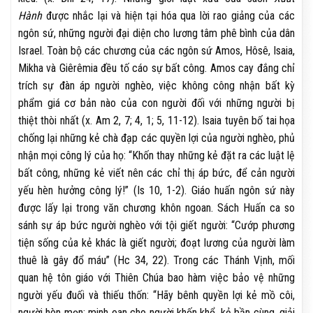
Hành
được nhắc lại và hiện tại hóa qua lời rao giảng của các
ngôn sứ, những người đại diện cho lương tâm phê bình của dân
Israel. Toàn bộ các chương của các ngôn sứ Amos, Hôsê, Isaia,
Mikha và Giêrêmia đều tố cáo sự bất công. Amos cay đắng chỉ
trích sự đàn áp người nghèo, việc không công nhận bất kỳ
phẩm giá cơ bản nào của con người đối với những người bị
thiệt thòi nhất (x. Am 2, 7; 4, 1; 5, 11-12). Isaia tuyên bố tai họa
chống lại những kẻ chà đạp các quyền lợi của người nghèo, phủ
nhận mọi công lý của họ: “Khốn thay những kẻ đặt ra các luật lệ
bất công, những kẻ viết nên các chỉ thị áp bức, để cản người
yếu hèn hưởng công lý!” (Is 10, 1-2). Giáo huấn ngôn sứ này
được lấy lại trong văn chương khôn ngoan. Sách Huấn ca so
sánh sự áp bức người nghèo với tội giết người: “Cướp phương
tiện sống của kẻ khác là giết người; đoạt lương của người làm
thuê là gây đổ máu” (Hc 34, 22). Trong các Thánh Vịnh, mối
quan hệ tôn giáo với Thiên Chúa bao hàm việc bảo vệ những
người yếu đuối và thiếu thốn: “Hãy bênh quyền lợi kẻ mồ côi,
người hèn mọn; minh oan cho người khốn khổ, kẻ bần cùng, giải