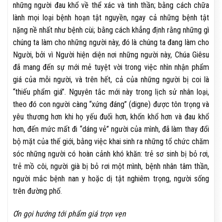
những người đau khổ về thể xác và tinh thần; bằng cách chữa
lành mọi loại bệnh hoạn tật nguyền, ngay cả những bệnh tật
nặng nề nhất như bệnh cùi; bằng cách khẳng định rằng những gì
chúng ta làm cho những người này, đó là chúng ta đang làm cho
Người, bởi vì Người hiện diện nơi những người này, Chúa Giêsu
đã mang đến sự mới mẻ tuyệt vời trong việc nhìn nhận phẩm
giá của mỗi người, và trên hết, cả của những người bị coi là
“thiếu phẩm giá”. Nguyên tắc mới này trong lịch sử nhân loại,
theo đó con người càng “xứng đáng” (digne) được tôn trọng và
yêu thương hơn khi họ yếu đuối hơn, khốn khổ hơn và đau khổ
hơn, đến mức mất đi “dáng vẻ” người của mình, đã làm thay đổi
bộ mặt của thế giới, bằng việc khai sinh ra những tổ chức chăm
sóc những người có hoàn cảnh khó khăn: trẻ sơ sinh bị bỏ rơi,
trẻ mồ côi, người già bị bỏ rơi một mình, bệnh nhân tâm thần,
người mắc bệnh nan y hoặc dị tật nghiêm trọng, người sống
trên đường phố.
Ơn gọi hướng tới phẩm giá trọn vẹn