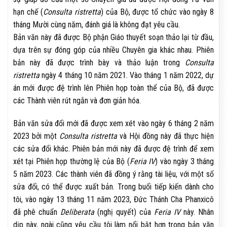
hạn chế (
Consulta ristretta
) của Bộ, được tổ chức vào ngày 8
tháng Mười cùng năm, đánh giá là không đạt yêu cầu.
Bản văn này đã được Bộ phận Giáo thuyết soạn thảo lại từ đầu,
dựa trên sự đóng góp của nhiều Chuyên gia khác nhau. Phiên
bản này đã được trình bày và thảo luận trong
Consulta
ristretta
ngày 4 tháng 10 năm 2021. Vào tháng 1 năm 2022, dự
án mới được đệ trình lên Phiên họp toàn thể của Bộ, đã được
các Thành viên rút ngắn và đơn giản hóa.
Bản văn sửa đổi mới đã được xem xét vào ngày 6 tháng 2 năm
2023 bởi một
Consulta ristretta
và Hội đồng này đã thực hiện
các sửa đổi khác. Phiên bản mới này đã được đệ trình để xem
xét tại Phiên họp thường lệ của Bộ (
Feria IV
) vào ngày 3 tháng
5 năm 2023. Các thành viên đã đồng ý rằng tài liệu, với một số
sửa đổi, có thể được xuất bản. Trong buổi tiếp kiến dành cho
tôi, vào ngày 13 tháng 11 năm 2023, Đức Thánh Cha Phanxicô
đã phê chuẩn
Deliberata
(nghị quyết) của
Feria IV
này. Nhân
dịp này, ngài cũng yêu cầu tôi làm nổi bật hơn trong bản văn