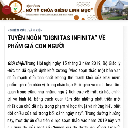
Skip
to
content
NGHIÊN CỨU
,
VĂN KIỆN
TUYÊN NGÔN “DIGNITAS INFINITA” VỀ
PHẨM GIÁ CON NGƯỜI
Giới thiệu
Trong Hội nghị ngày 15 tháng 3 năm 2019, Bộ Giáo lý
Đức tin đã quyết định khởi xướng “việc soạn thảo một bản văn
nhấn mạnh đến tính chất không thể tránh khỏi của khái niệm
phẩm giá của nhân vị trong nhân học Kitô giáo và minh họa tầm
quan trọng cũng như những ngụ ý tích cực về mặt xã hội, chính
trị và kinh tế, bằng cách quan tâm đến những phát triển mới
nhất của chủ đề này trong phạm vi học thuật và những hiểu biết
đôi chiều của nó trong bối cảnh ngày nay”. Trong đường hướng
này, một dự án đầu tiên được soạn thảo vào năm 2019 này với
sự giúp đỡ của một số Chuyên gia đã được Hội đồng Tư vấn