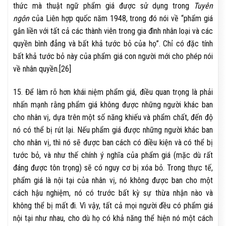
thức mà thuật ngữ phẩm giá được sử dụng trong
Tuyên
ngôn
của Liên hợp quốc năm 1948, trong đó nói về “phẩm giá
gắn liền với tất cả các thành viên trong gia đình nhân loại và các
quyền bình đẳng và bất khả tước bỏ của họ”. Chỉ có đặc tính
bất khả tước bỏ này của phẩm giá con người mới cho phép nói
về nhân quyền.[26]
15. Để làm rõ hơn khái niệm phẩm giá, điều quan trọng là phải
nhấn mạnh rằng phẩm giá không được những người khác ban
cho nhân vị, dựa trên một số năng khiếu và phẩm chất, đến độ
nó có thể bị rút lại. Nếu phẩm giá được những người khác ban
cho nhân vị, thì nó sẽ được ban cách có điều kiện và có thể bị
tước bỏ, và như thế chính ý nghĩa của phẩm giá (mặc dù rất
đáng được tôn trọng) sẽ có nguy cơ bị xóa bỏ. Trong thực tế,
phẩm giá là nội tại của nhân vị, nó không được ban cho một
cách hậu nghiệm, nó có trước bất kỳ sự thừa nhận nào và
không thể bị mất đi. Vì vậy, tất cả mọi người đều có phẩm giá
nội tại như nhau, cho dù họ có khả năng thể hiện nó một cách