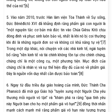
thể của nó.”[6]
5. Vào năm 2010, trước Hàn lâm viện Tòa Thánh về Sự sống,
Đức Bênêđíctô XVI đã khẳng định rằng phẩm giá con người là
“một nguyên tắc cơ bản mà đức tin vào Chúa Giêsu Kitô chịu
đóng đinh và phục sinh luôn bảo vệ, nhất là khi nó bị coi thường
khi đó là những người đơn sơ và không có khả năng tự vệ.”[7]
Trong một dịp khác, nói chuyện với các nhà kinh tế, ngài tuyên
bố rằng “nền kinh tế và tài chính không tồn tại cho chính chúng,
chúng chỉ là một công cụ, một phương tiện. Mục đích của
chúng chỉ là nhân vị và sự thể hiện đầy đủ của nó về phẩm giá.
Đây là nguồn vốn duy nhất cần được bảo toàn.”[8]
6. Ngay từ đầu triều đại giáo hoàng của mình, Đức Thánh Cha
Phanxicô đã mời gọi Giáo hội “tuyên xưng một Người Cha yêu
thương mỗi người vô tận” và “khám phá ra rằng “qua tình yêu
này Người ban cho họ một phẩm giá vô hạn””,[9] đồng thời nhấn
mạnh cách mạnh mẽ rằng phẩm giá vô hạn này tượng trưng