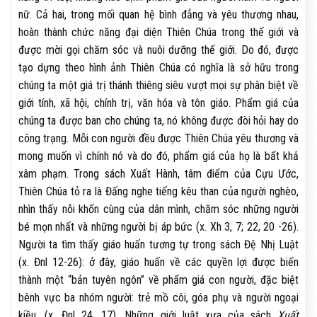
nữ. Cả hai, trong mối quan hệ bình đẳng và yêu thương nhau,
hoàn thành chức năng đại diện Thiên Chúa trong thế giới và
được mời gọi chăm sóc và nuôi dưỡng thế giới. Do đó, được
tạo dựng theo hình ảnh Thiên Chúa có nghĩa là sở hữu trong
chúng ta một giá trị thánh thiêng siêu vượt mọi sự phân biệt về
giới tính, xã hội, chính trị, văn hóa và tôn giáo. Phẩm giá của
chúng ta được ban cho chúng ta, nó không được đòi hỏi hay do
công trạng. Mỗi con người đều được Thiên Chúa yêu thương và
mong muốn vì chính nó và do đó, phẩm giá của họ là bất khả
xâm phạm. Trong sách Xuất Hành, tâm điểm của Cựu Ước,
Thiên Chúa tỏ ra là Đấng nghe tiếng kêu than của người nghèo,
nhìn thấy nỗi khốn cùng của dân mình, chăm sóc những người
bé mọn nhất và những người bị áp bức (x. Xh 3, 7; 22, 20 -26).
Người ta tìm thấy giáo huấn tương tự trong sách Đệ Nhị Luật
(x. Đnl 12-26): ở đây, giáo huấn về các quyền lợi được biến
thành một “bản tuyên ngôn” về phẩm giá con người, đặc biệt
bênh vực ba nhóm người: trẻ mồ côi, góa phụ và người ngoại
kiều. (x. Đnl 24, 17). Những giới luật xưa của sách
Xuất