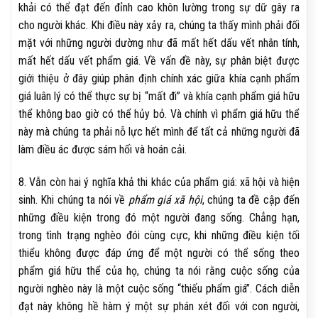
khải có thể đạt đến đỉnh cao khôn lường trong sự dữ gây ra
cho người khác. Khi điều này xảy ra, chúng ta thấy mình phải đối
mặt với những người dường như đã mất hết dấu vết nhân tính,
mất hết dấu vết phẩm giá. Về vấn đề này, sự phân biệt được
giới thiệu ở đây giúp phân định chính xác giữa khía cạnh phẩm
giá luân lý có thể thực sự bị “mất đi” và khía cạnh phẩm giá hữu
thể không bao giờ có thể hủy bỏ. Và chính vì phẩm giá hữu thể
này mà chúng ta phải nỗ lực hết mình để tất cả những người đã
làm điều ác được sám hối và hoán cải.
8. Vẫn còn hai ý nghĩa khả thi khác của phẩm giá: xã hội và hiện
sinh. Khi chúng ta nói về
phẩm giá xã hội
, chúng ta đề cập đến
những điều kiện trong đó một người đang sống. Chẳng hạn,
trong tình trạng nghèo đói cùng cực, khi những điều kiện tối
thiểu không được đáp ứng để một người có thể sống theo
phẩm giá hữu thể của họ, chúng ta nói rằng cuộc sống của
người nghèo này là một cuộc sống “thiếu phẩm giá”. Cách diễn
đạt này không hề hàm ý một sự phán xét đối với con người,