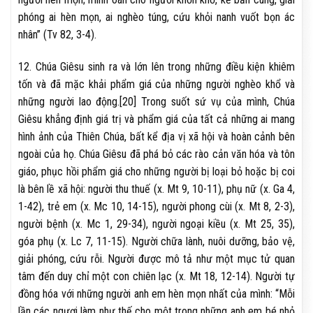
phóng ai hèn mọn, ai nghèo túng, cứu khỏi nanh vuốt bọn ác
nhân” (Tv 82, 3-4).
12. Chúa Giêsu sinh ra và lớn lên trong những điều kiện khiêm
tốn và đã mặc khải phẩm giá của những người nghèo khổ và
những người lao động.[20] Trong suốt sứ vụ của mình, Chúa
Giêsu khẳng định giá trị và phẩm giá của tất cả những ai mang
hình ảnh của Thiên Chúa, bất kể địa vị xã hội và hoàn cảnh bên
ngoài của họ. Chúa Giêsu đã phá bỏ các rào cản văn hóa và tôn
giáo, phục hồi phẩm giá cho những người bị loại bỏ hoặc bị coi
là bên lề xã hội: người thu thuế (x. Mt 9, 10-11), phụ nữ (x. Ga 4,
1-42), trẻ em (x. Mc 10, 14-15), người phong cùi (x. Mt 8, 2-3),
người bệnh (x. Mc 1, 29-34), người ngoại kiều (x. Mt 25, 35),
góa phụ (x. Lc 7, 11-15). Người chữa lành, nuôi dưỡng, bảo vệ,
giải phóng, cứu rỗi. Người được mô tả như một mục tử quan
tâm đến duy chỉ một con chiên lạc (x. Mt 18, 12-14). Người tự
đồng hóa với những người anh em hèn mọn nhất của mình: “Mỗi
lần các ngươi làm như thế cho một trong những anh em bé nhỏ