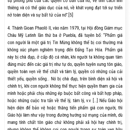
sự phong phú của các quyền cơ bản của nó, về tính cách linh
thiêng và có thể giáo dục của nó, về khát vọng đạt tới sự triển
nở toàn diện và sự bất tử của nó”.[5]
4. Thánh Gioan Phaolô II, vào năm 1979, tại Hội đồng Giám mục
Châu Mỹ Latinh lần thứ ba ở Puebla, đã tuyên bố: “Phẩm giá
con người là một giá trị Tin Mừng không thể bị coi thường mà
không xúc phạm nghiêm trọng đến Đấng Tạo Hóa. Phẩm giá
này bị chà đạp, ở cấp độ cá nhân, khi người ta không quan tâm
đúng mức đến các giá trị như tự do, quyền tuyên xưng tôn giáo,
quyền toàn vẹn về thể chất và tâm lý, quyền có những của cải
thiết yếu, quyền sống… Nó bị chà đạp, trên bình diện xã hội và
chính trị, khi con người không thể thực hiện quyền tham gia của
mình hoặc phải chịu những ép buộc bất công và bất hợp pháp,
hoặc những cuộc tra tấn về thể lý, tâm lý, v.v. […] Nếu Giáo hội
hiện diện để bảo vệ hoặc thăng tiến phẩm giá con người, thì
Giáo hội làm như vậy trong đường hướng sứ mạng của mình, dù
mang tính chất tôn giáo chứ không phải xã hội hay chính trị,
nhưng không thể không coi con người trong sự toàn vẹn hữu