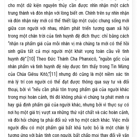
cho một dữ kiện nguyên thủy cần được nhìn nhận một cách
trung thành và đón nhận với lòng biết ơn. Chính trên sự nhìn nhận
và đón nhận này mới có thể thiết lập một cuộc chung sống mới
giữa con người với nhau, nhằm phát triển tương quan xã hội
trong một chân trời của tình huynh đệ đích thực: chỉ bằng cách
“nhận ra phẩm giá của mỗi nhân vị mà chúng ta mới có thể hồi
sinh giữa tất cả mọi người một khát vọng toàn cầu về tình
huynh đệ”.[10] Theo Đức Thánh Cha Phanxicô, “nguồn gốc của
nhân phẩm và tình huynh đệ này được tìm thấy trong Tin Mừng
của Chúa Giêsu Kitô,”[11] nhưng đó cũng là một niềm xác tín
mà lý trí con người có thể đạt được thông qua suy tư và đối
thoại, bởi vì “nếu cần phải tôn trọng phẩm giá của người khác
trong mọi hoàn cảnh, thì đó không phải vì chúng ta phát minh ra
hay giả định phẩm giá của người khác, nhưng bởi vì thực sự có
nơi họ một giá trị vượt xa những thứ vật chất và các hoàn cảnh,
và đòi hỏi chúng ta phải đối xử với họ một cách khác. Việc mỗi
người đều có một phẩm giá bất khả tước bỏ là một chân lý
tương ứng với bản tính con người, bất chấp mọi thay đổi về văn