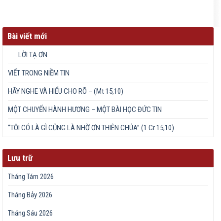
Bài viết mới
LỜI TẠ ƠN
VIẾT TRONG NIỀM TIN
HÃY NGHE VÀ HIỂU CHO RÕ – (Mt 15,10)
MỘT CHUYẾN HÀNH HƯƠNG – MỘT BÀI HỌC ĐỨC TIN
“TÔI CÓ LÀ GÌ CŨNG LÀ NHỜ ƠN THIÊN CHÚA” (1 Cr 15,10)
Lưu trữ
Tháng Tám 2026
Tháng Bảy 2026
Tháng Sáu 2026