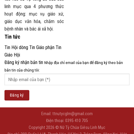
linh mục qua 4 phương thức
hoạt động: mục vụ giáo xứ,
giáo dục văn hóa, chăm sóc
bệnh nhân và bác ái xã hội.
Tin tức
Tin Hội dòng
Tin Giáo phận
Tin
Giáo Hội
Đăng ký nhận bản tin
Nhập địa chỉ email của bạn để đăng ký theo bản
bản tin của chúng tôi:
Email: ttnutycglm@gmail.com
Điện thoại: 0395 410 705
Copyright 2026 © Nữ Tỳ Chúa Giêsu Linh Mục