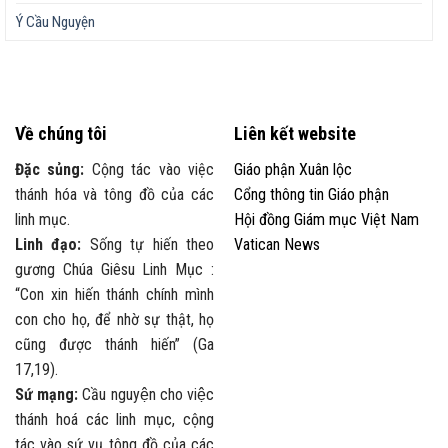
Ý Cầu Nguyện
Về chúng tôi
Liên kết website
Đặc sủng:
Cộng tác vào việc
Giáo phận Xuân lộc
thánh hóa và tông đồ của các
Cổng thông tin Giáo phận
linh mục.
Hội đồng Giám mục Việt Nam
Linh đạo:
Sống tự hiến theo
Vatican News
gương Chúa Giêsu Linh Mục :
“Con xin hiến thánh chính mình
con cho họ, để nhờ sự thật, họ
cũng được thánh hiến” (Ga
17,19).
Sứ mạng:
Cầu nguyện cho việc
thánh hoá các linh mục, cộng
tác vào sứ vụ tông đồ của các