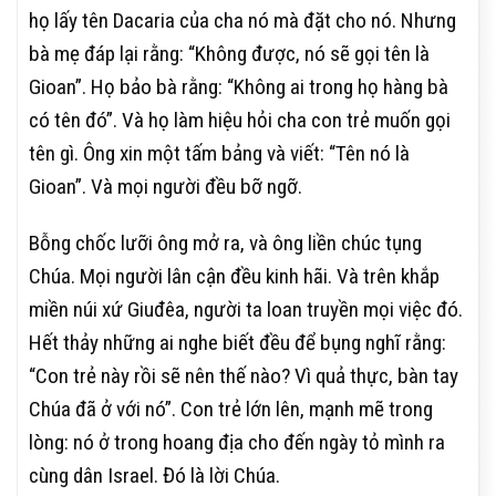
họ lấy tên Dacaria của cha nó mà đặt cho nó. Nhưng
bà mẹ đáp lại rằng: “Không được, nó sẽ gọi tên là
Gioan”. Họ bảo bà rằng: “Không ai trong họ hàng bà
có tên đó”. Và họ làm hiệu hỏi cha con trẻ muốn gọi
tên gì. Ông xin một tấm bảng và viết: “Tên nó là
Gioan”. Và mọi người đều bỡ ngỡ.
Bỗng chốc lưỡi ông mở ra, và ông liền chúc tụng
Chúa. Mọi người lân cận đều kinh hãi. Và trên khắp
miền núi xứ Giuđêa, người ta loan truyền mọi việc đó.
Hết thảy những ai nghe biết đều để bụng nghĩ rằng:
“Con trẻ này rồi sẽ nên thế nào? Vì quả thực, bàn tay
Chúa đã ở với nó”. Con trẻ lớn lên, mạnh mẽ trong
lòng: nó ở trong hoang địa cho đến ngày tỏ mình ra
cùng dân Israel. Đó là lời Chúa.