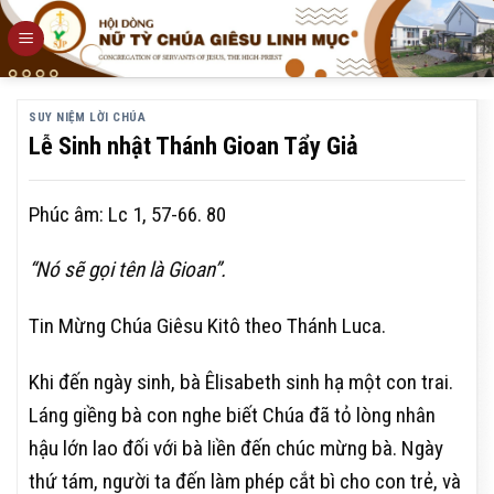
Skip
to
content
SUY NIỆM LỜI CHÚA
Lễ Sinh nhật Thánh Gioan Tẩy Giả
Phúc âm: Lc 1, 57-66. 80
“Nó sẽ gọi tên là Gioan”.
Tin Mừng Chúa Giêsu Kitô theo Thánh Luca.
Khi đến ngày sinh, bà Êlisabeth sinh hạ một con trai.
Láng giềng bà con nghe biết Chúa đã tỏ lòng nhân
hậu lớn lao đối với bà liền đến chúc mừng bà. Ngày
thứ tám, người ta đến làm phép cắt bì cho con trẻ, và