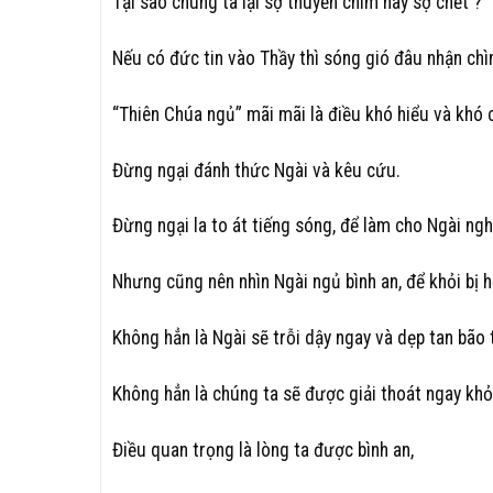
Tại sao chúng ta lại sợ thuyền chìm hay sợ chết ?
Nếu có đức tin vào Thầy thì sóng gió đâu nhận ch
“Thiên Chúa ngủ” mãi mãi là điều khó hiểu và khó c
Đừng ngại đánh thức Ngài và kêu cứu.
Đừng ngại la to át tiếng sóng, để làm cho Ngài ng
Nhưng cũng nên nhìn Ngài ngủ bình an, để khỏi bị 
Không hẳn là Ngài sẽ trỗi dậy ngay và dẹp tan bão 
Không hẳn là chúng ta sẽ được giải thoát ngay khỏ
Điều quan trọng là lòng ta được bình an,