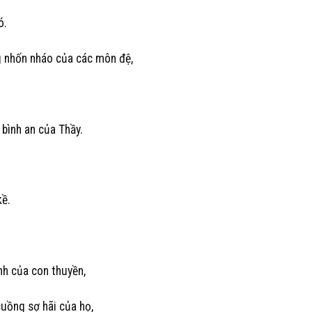
ó.
g nhốn nháo của các môn đệ,
bình an của Thầy.
kề.
nh của con thuyền,
uồng sợ hãi của họ,