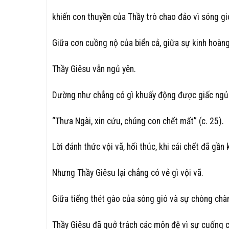
khiến con thuyền của Thầy trò chao đảo vì sóng gi
Giữa cơn cuồng nộ của biển cả, giữa sự kinh hoàn
Thầy Giêsu vẫn ngủ yên.
Dường như chẳng có gì khuấy động được giấc ngủ 
“Thưa Ngài, xin cứu, chúng con chết mất” (c. 25).
Lời đánh thức vội vã, hối thúc, khi cái chết đã gần 
Nhưng Thầy Giêsu lại chẳng có vẻ gì vội vã.
Giữa tiếng thét gào của sóng gió và sự chòng chà
Thầy Giêsu đã quở trách các môn đệ vì sự cuống c