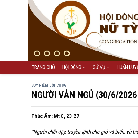
Skip
to
content
TRANG CHỦ
HỘI DÒNG
SỨ VỤ
HUẤN LUY
SUY NIỆM LỜI CHÚA
NGƯỜI VẪN NGỦ (30/6/2026
Phúc Âm: Mt 8, 23-27
“Người chỗi dậy, truyền lệnh cho gió và biển, và bi