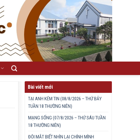
Bài viết mới
TẠI ANH KÉM TIN (08/8/2026 – THỨ BẢY
TUẦN 18 THƯỜNG NIÊN)
MẠNG SỐNG (07/8/2026 – THỨ SÁU TUẦN
18 THƯỜNG NIÊN)
ĐÔI MẮT BIẾT NHÌN LẠI CHÍNH MÌNH