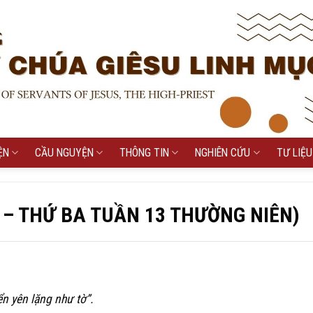
ỆN
CẦU NGUYỆN
THÔNG TIN
NGHIÊN CỨU
TƯ LIỆU
 – THỨ BA TUẦN 13 THƯỜNG NIÊN)
ển yên lặng như tờ”.