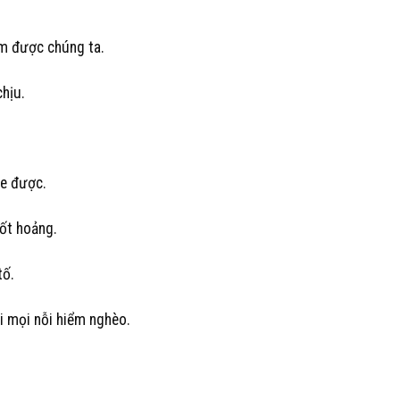
ìm được chúng ta.
hịu.
he được.
hốt hoảng.
tố.
i mọi nỗi hiểm nghèo.