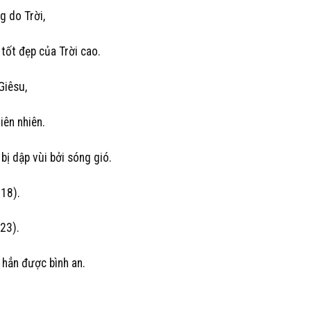
g do Trời,
 tốt đẹp của Trời cao.
Giêsu,
iên nhiên.
ị dập vùi bởi sóng gió.
 18).
23).
 hẳn được bình an.