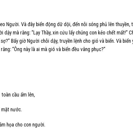
eo Người. Và đây biển động dữ dội, đến nỗi sóng phủ lên thuyền, 
i dậy mà rằng: “Lạy Thầy, xin cứu lấy chúng con kẻo chết mất!” C
sợ?” Bấy giờ Người chỗi dậy, truyền lệnh cho gió và biển. Và biển 
rằng: “Ông này là ai mà gió và biển đều vâng phục?”
toàn cầu ấm lên,
i mặt nước.
thảm họa cho con người.