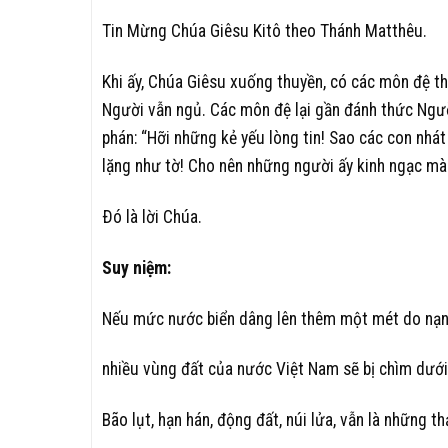
Tin Mừng Chúa Giêsu Kitô theo Thánh Matthêu.
Khi ấy, Chúa Giêsu xuống thuyền, có các môn đệ th
Người vẫn ngủ. Các môn đệ lại gần đánh thức Ngườ
phán: “Hỡi những kẻ yếu lòng tin! Sao các con nhát 
lặng như tờ! Cho nên những người ấy kinh ngạc mà 
Ðó là lời Chúa.
Suy niệm:
Nếu mức nước biển dâng lên thêm một mét do nạn 
nhiều vùng đất của nước Việt Nam sẽ bị chìm dướ
Bão lụt, hạn hán, động đất, núi lửa, vẫn là những 