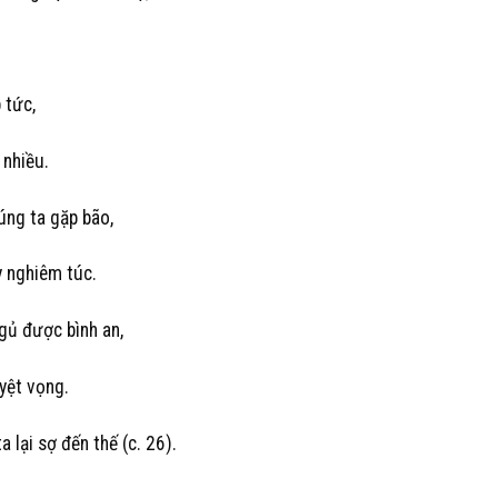
 tức,
 nhiều.
úng ta gặp bão,
y nghiêm túc.
gủ được bình an,
yệt vọng.
lại sợ đến thế (c. 26).