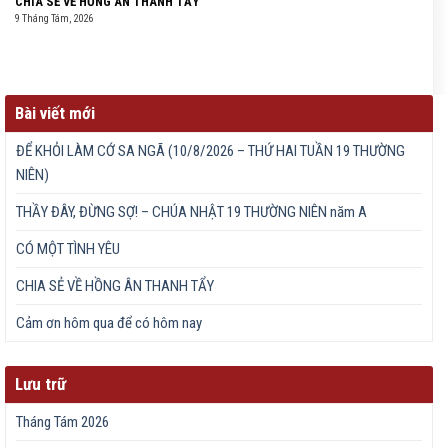
CHIA SẺ VỀ HỒNG ÂN THANH TẨY
9 Tháng Tám, 2026
Bài viết mới
ĐỂ KHỎI LÀM CỚ SA NGÃ (10/8/2026 – THỨ HAI TUẦN 19 THƯỜNG
NIÊN)
THẦY ĐÂY, ĐỪNG SỢ! – CHÚA NHẬT 19 THƯỜNG NIÊN năm A
CÓ MỘT TÌNH YÊU
CHIA SẺ VỀ HỒNG ÂN THANH TẨY
Cảm ơn hôm qua để có hôm nay
Lưu trữ
Tháng Tám 2026