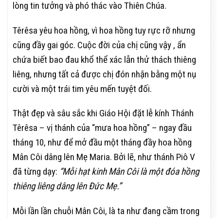
lòng tin tưởng và phó thác vào Thiên Chúa.
Têrêsa yêu hoa hồng, vì hoa hồng tuy rực rỡ nhưng
cũng đầy gai góc. Cuộc đời của chị cũng vậy , ẩn
chứa biết bao đau khổ thể xác lẫn thử thách thiêng
liêng, nhưng tất cả được chị đón nhận bằng một nụ
cười và một trái tim yêu mến tuyệt đối.
Thật đẹp và sâu sắc khi Giáo Hội đặt lễ kính Thánh
Têrêsa – vị thánh của “mưa hoa hồng” – ngay đầu
tháng 10, như để mở đầu một tháng đầy hoa hồng
Mân Côi dâng lên Mẹ Maria.
Bởi lẽ, như thánh Piô V
đã từng dạy:
“Mỗi hạt kinh Mân Côi là một đóa hồng
thiêng liêng dâng lên Đức Mẹ.”
Mỗi lần lần chuỗi Mân Côi, là ta như đang cầm trong