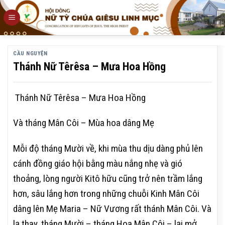
Skip
to
content
CẦU NGUYỆN
Thánh Nữ Têrêsa – Mưa Hoa Hồng
Thánh Nữ Têrêsa – Mưa Hoa Hồng
Và tháng Mân Côi – Mùa hoa dâng Mẹ
Mỗi độ tháng Mười về, khi mùa thu dịu dàng phủ lên
cánh đồng giáo hội bằng màu nắng nhẹ và gió
thoảng, lòng người Kitô hữu cũng trở nên trầm lắng
hơn, sâu lắng hơn trong những chuỗi Kinh Mân Côi
dâng lên Mẹ Maria – Nữ Vương rất thánh Mân Côi. Và
lạ thay, tháng Mười – tháng Hoa Mân Côi – lại mở