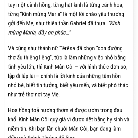
tay một cành hồng, từng hạt kinh là từng cánh hoa,
từng “Kính mừng Maria” là một lời chào yêu thương
gởi đến Mẹ, như thiên thần Gabriel đã thưa:
“Kính
mừng Maria, đầy ơn phúc…”
Và cũng như thánh nữ Têrêsa đã chọn “con đường
thơ ấu thiêng liêng”, tức là làm những việc nhỏ bằng
tình yêu lớn, thì Kinh Mân Côi – với hình thức đơn sơ,
lập đi lập lại – chính là lời kinh của những tâm hồn
nhỏ bé, biết tin tưởng, biết yêu mến, và biết phó thác
như trẻ thơ nơi tay Mẹ.
Hoa hồng toả hương thơm vì được ươm trong đau
khổ. Kinh Mân Côi quý giá vì được dệt bằng hy sinh và
niềm tin. Khi bạn lần chuỗi Mân Côi, bạn đang làm
điều mà thánh Têrêsa đã làm: