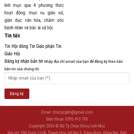
linh mục qua 4 phương thức
hoạt động: mục vụ giáo xứ,
giáo dục văn hóa, chăm sóc
bệnh nhân và bác ái xã hội.
Tin tức
Tin Hội dòng
Tin Giáo phận
Tin
Giáo Hội
Đăng ký nhận bản tin
Nhập địa chỉ email của bạn để đăng ký theo bản
bản tin của chúng tôi:
Email: ttnutycglm@gmail.com
Điện thoại: 0395 410 705
Copyright 2026 © Nữ Tỳ Chúa Giêsu Linh Mục
Địa chỉ: 200 Quốc Lộ IA, Thanh Hóa, Hố Nai 3, Trảng Bom, Đồng Nai, Việt